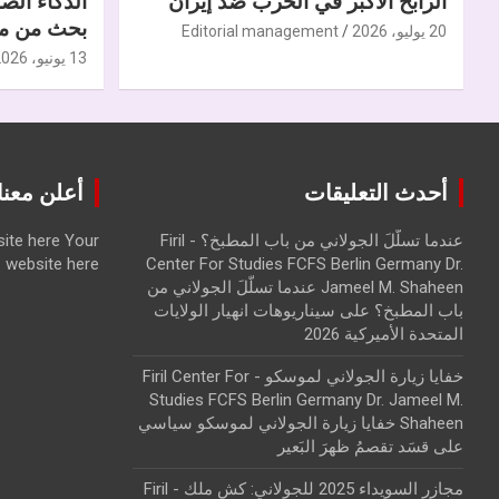
الرابح الأكبر في الحرب ضدّ إيران
الذكاء الص
بحث من مر
20 يوليو، 2026
Editorial management
13 يونيو، 2026
أحدث التعليقات
أعلن معنا | ise with us
عندما تسلّلَ الجولاني من باب المطبخ؟ - Firil
Your
ite here
website here
Center For Studies FCFS Berlin Germany Dr.
Jameel M. Shaheen عندما تسلّلَ الجولاني من
باب المطبخ؟
على
سيناريوهات انهيار الولايات
المتحدة الأميركية 2026
خفايا زيارة الجولاني لموسكو - Firil Center For
Studies FCFS Berlin Germany Dr. Jameel M.
Shaheen خفايا زيارة الجولاني لموسكو سياسي
على
قسَد تقصمُ ظهرَ البَعير
مجازر السويداء 2025 للجولاني: كش ملك - Firil