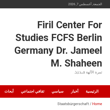
Ski
الجمعة, أغسطس 7, 2026
t
conten
Firil Center For
Studies FCFS Berlin
Germany Dr. Jameel
M. Shaheen
ثمرة الآلهة ܦܝܪܐܠ
الرئيسية
أخبار
سياسي
ثقافي اجتماعي
أبحاث
Staatsbürgerschaft
Home