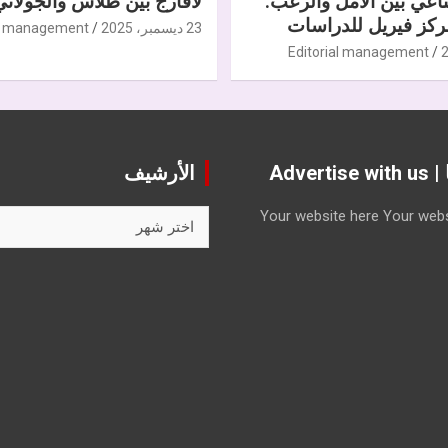
ناعي بين الأمل والرعب.
لافارج بين طلاس والجولاني
كز فيريل للدراسات
23 ديسمبر، 2025
al management
Editorial management
Advert
الأرشيف
الأرشيف
Your website here
Your webs