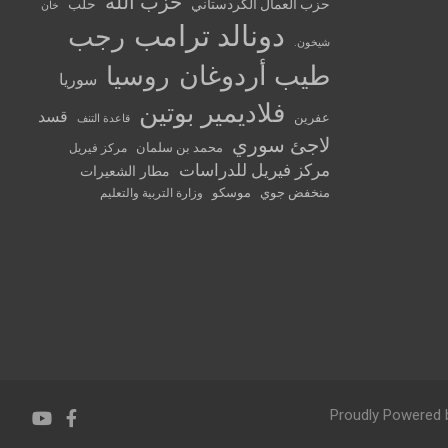
حزب الله
حزب العمال الكردستاني
حلب
خان
دونالد ترامب
رجب
شيخون.
طيب أردوغان
روسيا
سوريا
فلاديمير بوتين
قسد
عفرين
قاعدة التنف
لاجئ سوري
محمد بن سلمان
مركز فيريل
مركز فيريل للدراسات
مطار الشعيرات
منخفض جوي
موسكو
وزارة التربية والتعليم
Proudly Powered 