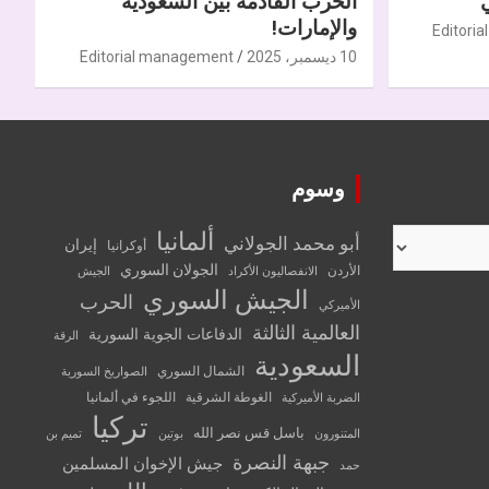
الحرب القادمة بين السعودية
والإمارات!
Editori
10 ديسمبر، 2025
Editorial management
وسوم
ألمانيا
أبو محمد الجولاني
إيران
أوكرانيا
الجولان السوري
الأردن
الانفصاليون الأكراد
الجيش
الجيش السوري
الحرب
الأميركي
العالمية الثالثة
الدفاعات الجوية السورية
الرقة
السعودية
الشمال السوري
الصواريخ السورية
الغوطة الشرقية
اللجوء في ألمانيا
الضربة الأميركية
تركيا
باسل قس نصر الله
المتنورون
بوتين
تميم بن
جبهة النصرة
جيش الإخوان المسلمين
حمد