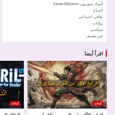
أسياد سوريون. Syrian Masters
المناخ
ثقافي اجتماعي
روايات
سياسي
غير مصنف
اقرأ أيضا
أبحاث
أبحاث