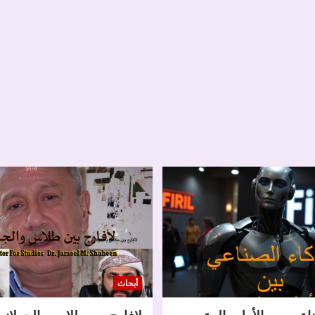
أبحاث