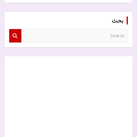
بحث
S
e
a
r
c
h