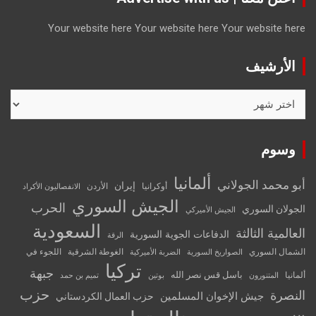
Your website here
Your website here
Your website here
الأرشيف
الأرشيف
وسوم
ألمانيا
أبو محمد الجولاني
إيران
أوكرانيا
الأردن
الانفصاليون الأكراد
الجيش السوري
الحرب
الجولان السوري
الجيش الأميركي
السعودية
العالمية الثالثة
الدفاعات الجوية السورية
الرقة
الشمال السوري
الغوطة الشرقية
اللجوء في
الصواريخ السورية
الضربة الأميركية
تركيا
جبهة
باسل قس نصر الله
ألمانيا
المتنورون
بوتين
تميم بن حمد
حزب
النصرة
جيش الإخوان المسلمين
حزب العمال الكردستاني