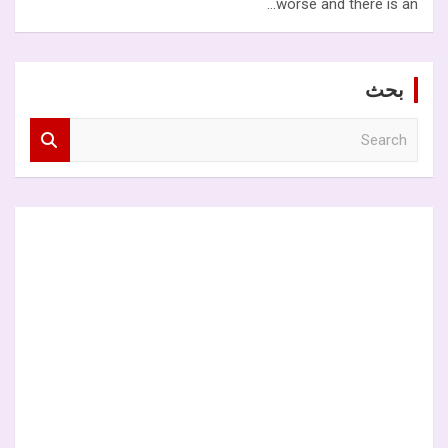
worse and there is an…
بحث
S
e
a
r
c
h