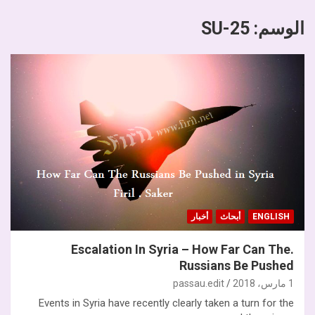
الوسم:
SU-25
ENGLISH
أبحاث
أخبار
.Escalation In Syria – How Far Can The
Russians Be Pushed
1 مارس، 2018
passau.edit
Events in Syria have recently clearly taken a turn for the