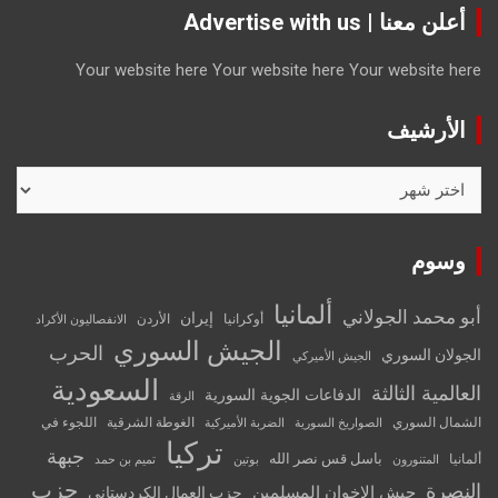
أعلن معنا | Advertise with us
Your website here
Your website here
Your website here
الأرشيف
الأرشيف
وسوم
ألمانيا
أبو محمد الجولاني
إيران
أوكرانيا
الأردن
الانفصاليون الأكراد
الجيش السوري
الحرب
الجولان السوري
الجيش الأميركي
السعودية
العالمية الثالثة
الدفاعات الجوية السورية
الرقة
الشمال السوري
الغوطة الشرقية
اللجوء في
الصواريخ السورية
الضربة الأميركية
تركيا
جبهة
باسل قس نصر الله
ألمانيا
المتنورون
بوتين
تميم بن حمد
حزب
النصرة
جيش الإخوان المسلمين
حزب العمال الكردستاني