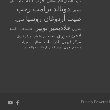
حزب الله
حزب العمال الكردستاني
حلب
خان
دونالد ترامب
رجب
شيخون.
طيب أردوغان
روسيا
سوريا
فلاديمير بوتين
قسد
عفرين
قاعدة التنف
لاجئ سوري
محمد بن سلمان
مركز فيريل
مركز فيريل للدراسات
مطار الشعيرات
منخفض جوي
موسكو
وزارة التربية والتعليم
Proudly Powered 