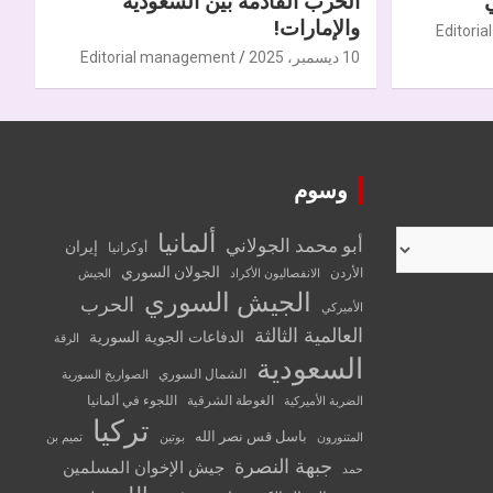
الحرب القادمة بين السعودية
والإمارات!
Editori
10 ديسمبر، 2025
Editorial management
وسوم
ألمانيا
أبو محمد الجولاني
إيران
أوكرانيا
الجولان السوري
الأردن
الانفصاليون الأكراد
الجيش
الجيش السوري
الحرب
الأميركي
العالمية الثالثة
الدفاعات الجوية السورية
الرقة
السعودية
الشمال السوري
الصواريخ السورية
الغوطة الشرقية
اللجوء في ألمانيا
الضربة الأميركية
تركيا
باسل قس نصر الله
المتنورون
بوتين
تميم بن
جبهة النصرة
جيش الإخوان المسلمين
حمد