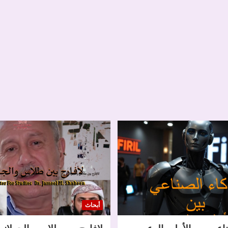
أبحاث