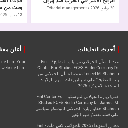
الرابح الأكبر في الحرب ضدّ إيران
الذكاء الص
بحث من مر
20 يوليو، 2026
Editorial management
13 يونيو، 2026
أحدث التعليقات
أعلن معنا | ise with us
عندما تسلّلَ الجولاني من باب المطبخ؟ - Firil
Your
ite here
website here
Center For Studies FCFS Berlin Germany Dr.
Jameel M. Shaheen عندما تسلّلَ الجولاني من
باب المطبخ؟
على
سيناريوهات انهيار الولايات
المتحدة الأميركية 2026
خفايا زيارة الجولاني لموسكو - Firil Center For
Studies FCFS Berlin Germany Dr. Jameel M.
Shaheen خفايا زيارة الجولاني لموسكو سياسي
على
قسَد تقصمُ ظهرَ البَعير
مجازر السويداء 2025 للجولاني: كش ملك - Firil