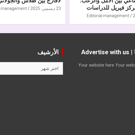
ناعي بين الأمل والرعب.
لافارج بين طلاس والجولاني
كز فيريل للدراسات
23 ديسمبر، 2025
al management
Editorial management
Advert
الأرشيف
الأرشيف
Your website here
Your webs