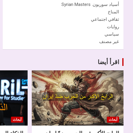
أسياد سوريون. Syrian Masters
المناخ
ثقافي اجتماعي
روايات
سياسي
غير مصنف
اقرأ أيضا
أبحاث
أبحاث