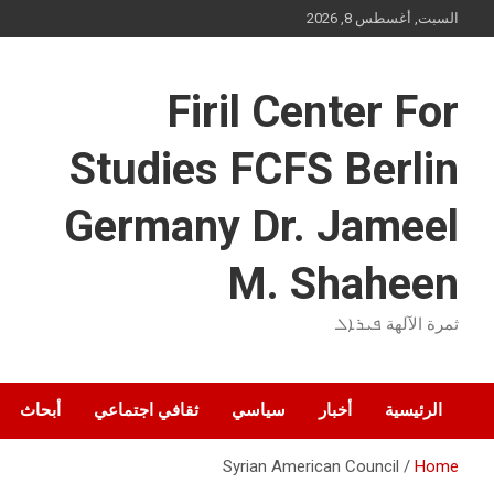
Ski
السبت, أغسطس 8, 2026
t
conten
Firil Center For
Studies FCFS Berlin
Germany Dr. Jameel
M. Shaheen
ثمرة الآلهة ܦܝܪܐܠ
الرئيسية
أخبار
سياسي
ثقافي اجتماعي
أبحاث
Syrian American Council
Home