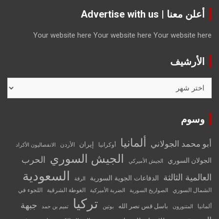
أعلن معنا | Advertise with us
Your website here
Your website here
Your website here
الأرشيف
الأرشيف
وسوم
ألمانيا
أبو محمد الجولاني
إيران
أوكرانيا
الأردن
الانفصاليون الأكراد
الجيش السوري
الحرب
الجولان السوري
الجيش الأميركي
السعودية
العالمية الثالثة
الدفاعات الجوية السورية
الرقة
الشمال السوري
الغوطة الشرقية
اللجوء في
الصواريخ السورية
الضربة الأميركية
تركيا
جبهة
باسل قس نصر الله
ألمانيا
المتنورون
بوتين
تميم بن حمد