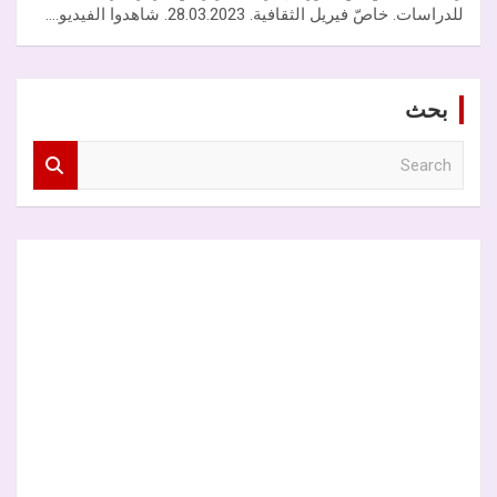
للدراسات. خاصّ فيريل الثقافية. 28.03.2023. شاهدوا الفيديو.…
بحث
S
e
a
r
c
h