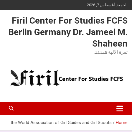
Ski
الجمعة, أغسطس 7, 2026
t
conten
Firil Center For Studies FCFS
Berlin Germany Dr. Jameel M.
Shaheen
ثمرة الآلهة ܦܝܪܐܠ
the World Association of Girl Guides and Girl Scouts
Home