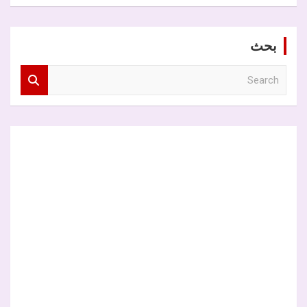
بحث
S
e
a
r
c
h