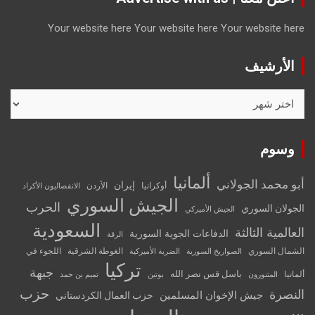
Your website here
Your website here
Your website here
الأرشيف
الأرشيف
وسوم
ألمانيا
أبو محمد الجولاني
إيران
أوكرانيا
الأردن
الانفصاليون الأكراد
الجيش السوري
الحرب
الجولان السوري
الجيش الأميركي
السعودية
العالمية الثالثة
الدفاعات الجوية السورية
الرقة
الشمال السوري
الغوطة الشرقية
اللجوء في
الصواريخ السورية
الضربة الأميركية
تركيا
جبهة
باسل قس نصر الله
ألمانيا
المتنورون
بوتين
تميم بن حمد
حزب
النصرة
جيش الإخوان المسلمين
حزب العمال الكردستاني