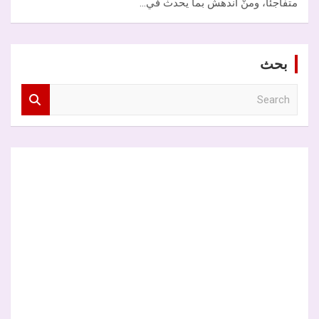
متفاجئاً، ومنْ اندهش بما يحدث في…
بحث
S
e
a
r
c
h