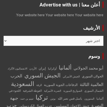
أعلن معنا | Advertise with us
Your website here
Your website here
Your website here
الأرشيف
الأرشيف
وسوم
ألمانيا
أبو محمد الجولاني
إيران
أوكرانيا
الأردن
الانفصاليون الأكراد
الجيش السوري
الحرب
الجولان السوري
الجيش الأميركي
السعودية
العالمية الثالثة
الدفاعات الجوية السورية
الرقة
الشمال السوري
الغوطة الشرقية
اللجوء في
الصواريخ السورية
الضربة الأميركية
تركيا
جبهة
باسل قس نصر الله
ألمانيا
المتنورون
بوتين
تميم بن حمد
حزب
النصرة
جيش الإخوان المسلمين
حزب العمال الكردستاني