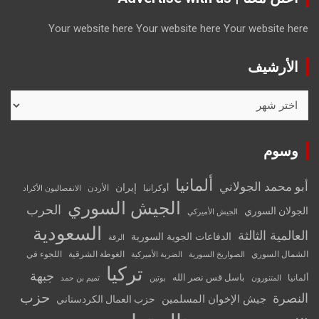
Your website here
Your website here
Your website here
الأرشيف
الأرشيف
وسوم
ألمانيا
أبو محمد الجولاني
إيران
أوكرانيا
الأردن
الانفصاليون الأكراد
الجيش السوري
الحرب
الجولان السوري
الجيش الأميركي
السعودية
العالمية الثالثة
الدفاعات الجوية السورية
الرقة
الشمال السوري
الغوطة الشرقية
اللجوء في
الصواريخ السورية
الضربة الأميركية
تركيا
جبهة
باسل قس نصر الله
ألمانيا
المتنورون
بوتين
تميم بن حمد
حزب
النصرة
جيش الإخوان المسلمين
حزب العمال الكردستاني