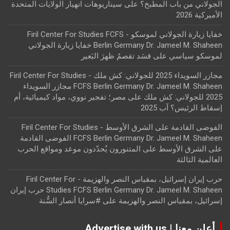
الجولاني من باب المطبخ؟
على
سيناريوهات انهيار الولايات المتحدة
الأميركية 2026
خفايا زيارة الجولاني لموسكو - Firil Center For Studies FCFS
Berlin Germany Dr. Jameel M. Shaheen خفايا زيارة الجولاني
لموسكو سياسي
على
قسَد تقصمُ ظهرَ البَعير
مجازر السويداء 2025 للجولاني: كش ملك - Firil Center For Studies
FCFS Berlin Germany Dr. Jameel M. Shaheen مجازر السويداء
2025 للجولاني: كش ملك
على
مصر؛ تفجير نووي، مواد كيميائية، أم
إسقاط الرئيس؟ آب 2025
الفوضى القادمة على الشرق الأوسط - Firil Center For Studies
FCFS Berlin Germany Dr. Jameel M. Shaheen الفوضى القادمة
على الشرق الأوسط
على
المتنورون يُحدّدون موعد ومواقع الحرب
العالمية الثالثة
حرب إيران إسرائيل، بمقياس النصر والهزيمة - Firil Center For
Studies FCFS Berlin Germany Dr. Jameel M. Shaheen حرب إيران
إسرائيل، بمقياس النصر والهزيمة
على
#سرايا أنصار السُّنة
أعلن معنا | Advertise with us