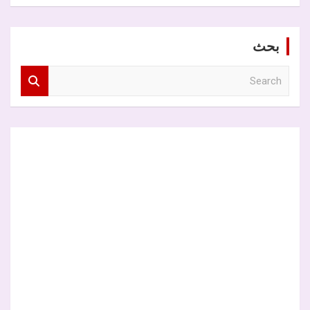
بحث
S
e
a
r
c
h