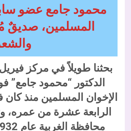
محمود جامع عضو سابق
المسلمين، صديقٌ م
والشعر
بحثنا طويلاً في مركز فيري
الدكتور “محمود جامع” فوج
الإخوان المسلمين منذ كان ف