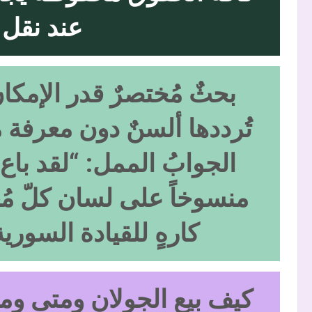
عند نقل 
بحثٌ مُختصرٌ قدر الإمك
تُرددها ألسنٌ دون معرفة 
الجوابُ الممل: “لقد باع
منسوخاً على لسان كلّ 
كارهٍ للقيادة السوري
كيف بيع الجولان ومتى وم