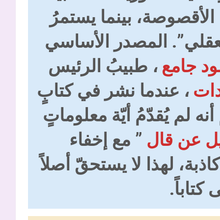
 الأقصوصة، بينما يستمرُ
لعقلي”. المصدر الأساسي
ود جامع
، طبيبُ الرئيس
دات
، عندما نشر في كتابٍ
ه لم يُقدّمُ أيّة معلوماتٍ
ل عن قال
” مع إخفاء
بة، لهذا لا يستحقّ أصلاً
كتاباً.