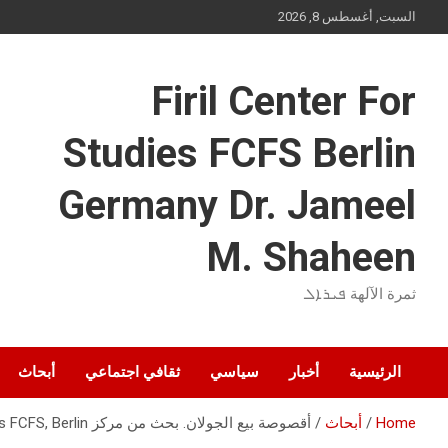
Ski
السبت, أغسطس 8, 2026
t
conten
Firil Center For
Studies FCFS Berlin
Germany Dr. Jameel
M. Shaheen
ثمرة الآلهة ܦܝܪܐܠ
الرئيسية
أخبار
سياسي
ثقافي اجتماعي
أبحاث
Home
أبحاث
أقصوصة بيع الجولان. بحث من مركز Firil Center For Studies FCFS, Berlin