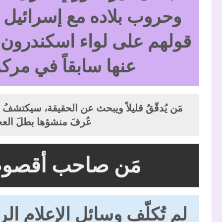
وحروب بلاده مع إسرائيل 
قولهم على لواء اسكندرون و
عنها سابقاً في مرك
مَن يُدقّقُ قليلاً ويبحث عن الحقيقة، سيكتشف
عُرفَ منشؤها بطلَ الع
مَن صاحب أقصوصة
لم تُكلّف وسائل الإعلام ا