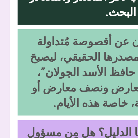
البحث.
ان عن أقصوصة مُتداولة
مصدرها الحقيقي، ليصبحَ
 حافظ الأسد الجولان”،
مُعارض ونصف معارض أو
ة، خاصة هذه الأيام.
ا الدليل؟ هل مِن مسؤول