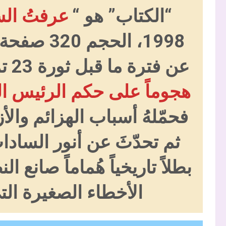
“الكتاب” هو “
عرفتُ ال
1998، الحج
عن فترة ما قبل ثورة 23 تموز 1952 في مصر.
هجوماً على حكم الرئيس ا
فحمّلهُ أسباب الهزائم وا
ثم تحدّثَ عن أنور الساد
بطلاً تاريخياً هُماماً صانع
الأخطاء الصغيرة التي 