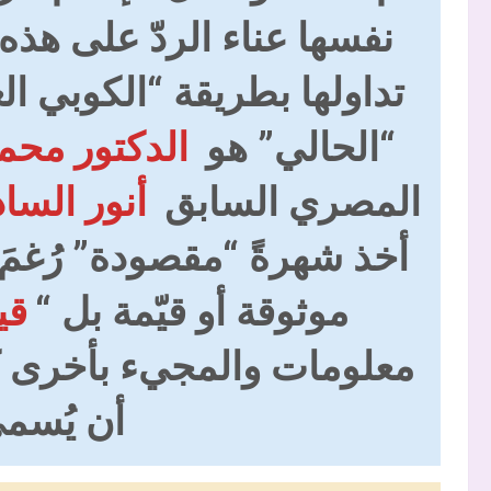
نفسها عناء الردّ على هذه
تداولها بطريقة “الكوبي ا
“الحالي” هو
الدكتور محم
المصري السابق
أنور السا
أخذ شهرةً “مقصودة” رُغمَ أن
موثوقة أو قيّمة بل “
قي
معلومات والمجيء بأخرى كاذ
أن يُسمى 