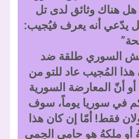
؟ هل هناك وثائق لدى تل
ل يدّعي أنه يعرف فيُجيب:
حة”
جيش السوري طلقة ضد
 1973″، وكأنّ هذا المُجيب عاد للتو من
أو أنّ المعارضة السورية
م في سوريا يوماً، سوف
ان فقط! أمّا إن كان هذا
أو ملكهُ هو حامي الحِمى