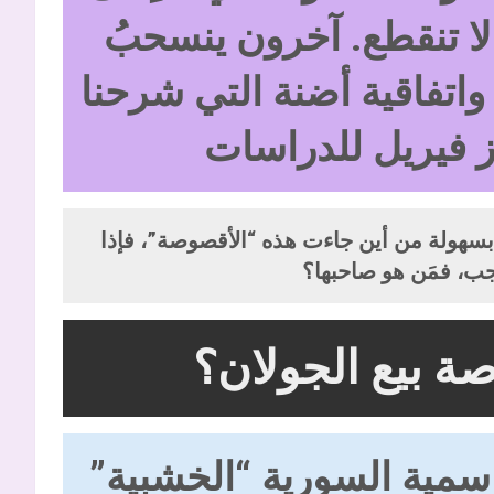
لا تنقطع. آخرون ينسحبُ
اتفاقية أضنة التي شرحنا
ز فيريل للدراسات
ُ بسهولة من أين جاءت هذه “الأقصوصة”، فإذا
جب، فمَن هو صاحبها؟
 بيع الجولان؟
لرسمية السورية “الخشبية”