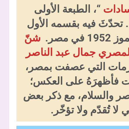
سادات
“، الطبعة الأولى
م 320 صفحة. تحدّثَ فيه بقسمه الأول
شنّ
لمصري جمال عبد الناصر
لأزمات التي عصفت بمصر،
ات فأظهرَهُ على العكس؛
 النصر والسلام، مع ذكر بعض
لا تُقدّم ولا تؤخّر.