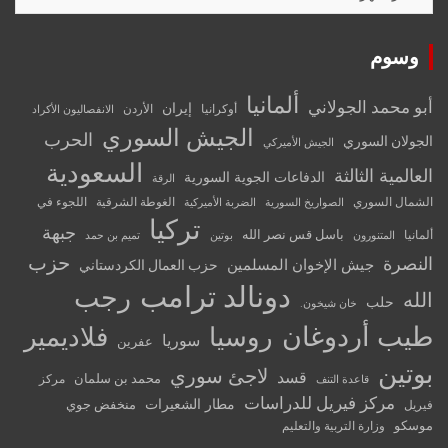
وسوم
ألمانيا
أبو محمد الجولاني
إيران
أوكرانيا
الأردن
الانفصاليون الأكراد
الجيش السوري
الحرب
الجولان السوري
الجيش الأميركي
السعودية
العالمية الثالثة
الدفاعات الجوية السورية
الرقة
الشمال السوري
الغوطة الشرقية
اللجوء في
الصواريخ السورية
الضربة الأميركية
تركيا
جبهة
باسل قس نصر الله
ألمانيا
المتنورون
بوتين
تميم بن حمد
حزب
النصرة
جيش الإخوان المسلمين
حزب العمال الكردستاني
دونالد ترامب
رجب
الله
حلب
خان شيخون.
طيب أردوغان
روسيا
فلاديمير
سوريا
عفرين
بوتين
لاجئ سوري
قسد
محمد بن سلمان
مركز
قاعدة التنف
مركز فيريل للدراسات
مطار الشعيرات
منخفض جوي
فيريل
موسكو
وزارة التربية والتعليم