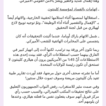
وهذا إهمال شديد وخطير ويضرّ بالأمن القومي الأميركي.
ـ
اتهامات بالفساد لمؤسسة كلينتون
.
ـ استغلالها لمنصبها أثناء استلامها لحقيبة الخارجية، والاتهام أيضاً
بـ “الإهمال والتقصير أثناء أداء الوظيفة”، وتمّ توجيه توبيخ لاذع
لهيلاري من قبل لجنة التحقيق.
ـ شمل الاتهام باراك أوباما، عندما أثبتت التحقيقات أنه كان
يتجسس على المخابرات الهاتفية للشعب الأميركي.
ربما تكون آخر ورقة بيد ترامب، لكنها أدت إلى انهيار كبير في
الفارق بينهما حسب استطلاعات الرأي، فقد بينت إحدى هذه
الاستطلاعات أنّ 45% من الأمريكيين يرون أن هيلاري كلينتون لا
تستحق أن تكون رئيسة للولايات المتحدة.
أما ما نشرته صحف أخرى حول مرضها، فقد أوردت تقارير طبية
تفيد بأن كلينتون مريضة وسوف تموت خلال سنتين!
وفي صمت مثير للاستغراب، رفض النواب الجمهوريون التعليق
على نتائج تحقيقات المكتب الفيدرالي، والسبب حسب رأي
مركز فيريل أنهم سوف يفعلون نفس ما فعلته هيلاري، وعندها
لن يلومهم أحد.