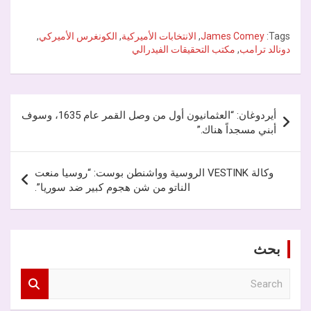
Tags:
James Comey
,
الانتخابات الأميركية
,
الكونغرس الأميركي
,
دونالد ترامب
,
مكتب التحقيقات الفيدرالي
تصفّح
أيردوغان: “العثمانيون أول من وصل القمر عام 1635، وسوف
المقالات
أبني مسجداً هناك.”
وكالة VESTINK الروسية وواشنطن بوست: “روسيا منعت
الناتو من شن هجوم كبير ضد سوريا”.
بحث
S
e
a