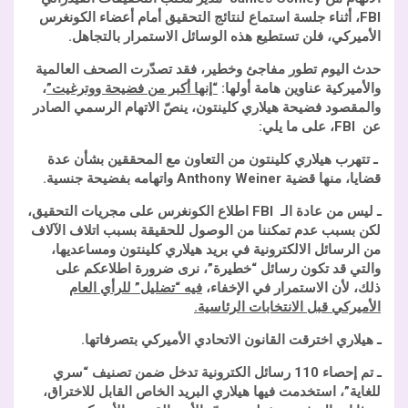
FBI
، أثناء جلسة استماع لنتائج التحقيق أمام أعضاء الكونغرس
الأميركي، فلن تستطيع هذه الوسائل الاستمرار بالتجاهل.
حدث اليوم تطور مفاجئ وخطير، فقد تصدّرت الصحف العالمية
والأميركية عناوين هامة أولها:
“إنها أكبر من فضيحة ووترغيت”
،
والمقصود فضيحة هيلاري كلينتون،
ينصّ
الاتهام الرسمي الصادر
عن
FBI
، على ما يلي:
ـ تتهرب هيلاري كلينتون من التعاون مع المحققين بشأن عدة
قضايا، منها قضية
Anthony Weiner
واتهامه بفضيحة جنسية.
ـ ليس من عادة الـ
FBI
اطلاع الكونغرس على مجريات التحقيق،
لكن بسبب عدم تمكننا من الوصول للحقيقة بسبب اتلاف الآلاف
من الرسائل الالكترونية في بريد هيلاري كلينتون ومساعديها،
والتي قد تكون رسائل “خطيرة”، نرى ضرورة اطلاعكم على
ذلك، لأن الاستمرار في الإخفاء،
فيه “تضليل” للرأي العام
الأميركي قبل الانتخابات الرئاسية.
ـ هيلاري اخترقت القانون الاتحادي الأميركي بتصرفاتها.
ـ تم إحصاء 110 رسائل الكترونية تدخل ضمن تصنيف “سري
للغاية”، استخدمت فيها هيلاري البريد الخاص القابل للاختراق،