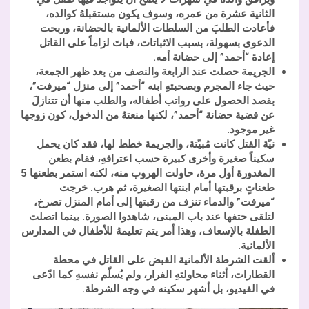
الثانية عشرة من عمره، وسوف يكون مستقبلهُ كوالده،
فأعادت الطلبَ من السلطات الألمانية بالحضانة، وربحت
الدعوى بسهولة، بسبب الاثباتات، فباتَ لزاماً على القاتل
إعادة “أحمد” إلى حضانة أمه.
الجريمة حصلت عند الرابعة والنصف من بعد ظهر الجمعة،
حيث جاء المجرم وبصحبتهِ ابنه “أحمد” إلى منزل “ميرفت”،
بقصد الحصول على رواتب أطفاله، والطلب منها أن تتنازلَ
عن قضية حضانة “أحمد”، لكنها منعتهُ من الدخول، كون زوجها
غير موجود.
نيّة القتل كانت مُبيّتة، والجريمة خطط لها، فقد كان يحمل
سكيناً صغيرة وأخرى كبيرة حسب اعترافهِ، فقام بطعن
المغدورة أول مرة، حاولت الهروب منه، لكنه استمر بطعنها 5
طعناتٍ برقبتها أمام ابنتها الصغيرة، ثم هرب. خرجت
“ميرفت” والدماء تنزف من رقبتها إلى أمام المنزل تصرخ،
لتلقى حتفها عند باب المبنى، شاهدوا الصورة. بينما اتصلت
الطفلة بالإسعاف، وهذا أمر يتم تعليمهُ للأطفال في المدارس
الألمانية.
ألقت الشرطة الألمانية القبض على القاتل في محطة
القطارات، أثناء محاولتهِ الفرار، ولم يُسلّم نفسهِ كما ادّعى
في الفيديو، بل أشهر سكينه في وجه الشرطة.