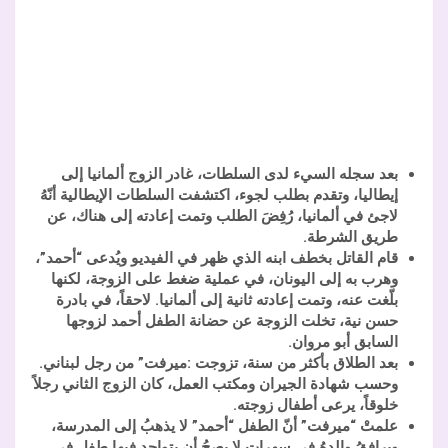
بعد سجله السيء لدى السلطات، غادر الزوج ألمانيا إلى
إيطاليا، وتقدم بطلب لجوء، اكتشفت السلطات الإيطالية أنّهُ
لاجئ في ألمانيا، رُفِضَ الطلب وتمت إعادته إلى هناك، عن
طريق الشرطة.
قام القاتل بخطف ابنه الذي ظهر في الفيديو ويُدعى “أحمد”،
وهرب به إلى اليونان، في عملية ضغط على الزوجة، لكنها
بلّغت عنه، وتمت إعادته ثانية إلى ألمانيا. لاحقاً، في بادرة
حسن نية، تخلت الزوجة عن حضانة الطفل أحمد لزوجها
السابق أبو مروان.
بعد الطلاق بأكثر من سنة، تزوجت :ميرفت” من رجل لبناني.
وحسب شهادة الجيران ومكتب العمل، كان الزوج الثاني رجلاً
خلوقاً، يرعى أطفال زوجته.
علمتْ “ميرفت” أنّ الطفل “أحمد” لا يذهبُ إلى المدرسة،
ويرافقُ والدهُ في سهرات لا يصحُ أن يتواجد فيها طفل في