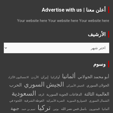
أعلن معنا | Advertise with us
Your website here
Your website here
Your website here
الأرشيف
الأرشيف
وسوم
ألمانيا
أبو محمد الجولاني
إيران
أوكرانيا
الأردن
الانفصاليون الأكراد
الجيش السوري
الحرب
الجولان السوري
الجيش الأميركي
السعودية
العالمية الثالثة
الدفاعات الجوية السورية
الرقة
الشمال السوري
الغوطة الشرقية
اللجوء في
الصواريخ السورية
الضربة الأميركية
تركيا
جبهة
باسل قس نصر الله
ألمانيا
المتنورون
بوتين
تميم بن حمد