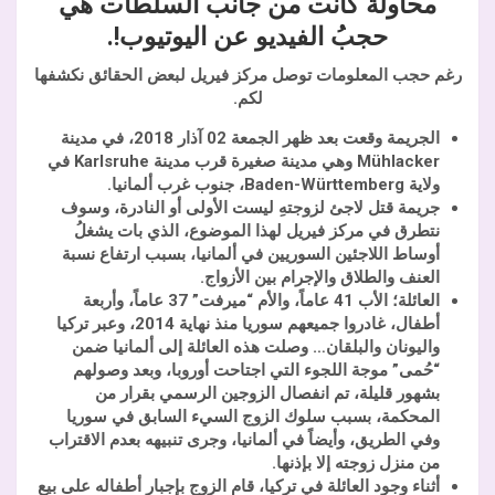
محاولة كانت من جانب السلطات هي
حجبُ الفيديو عن اليوتيوب!.
رغم حجب المعلومات توصل مركز فيريل لبعض الحقائق نكشفها
لكم.
الجريمة وقعت بعد ظهر الجمعة 02 آذار 2018، في مدينة
Mühlacker
وهي مدينة صغيرة قرب مدينة
Karlsruhe
في
ولاية
Baden-Württemberg
، جنوب غرب ألمانيا.
جريمة قتل لاجئ لزوجتهِ ليست الأولى أو النادرة، وسوف
نتطرق في مركز فيريل لهذا الموضوع، الذي بات يشغلُ
أوساط اللاجئين السوريين في ألمانيا، بسبب ارتفاع نسبة
العنف والطلاق والإجرام بين الأزواج.
العائلة؛ الأب 41 عاماً، والأم “ميرفت” 37 عاماً، وأربعة
أطفال، غادروا جميعهم سوريا منذ نهاية 2014، وعبر تركيا
واليونان والبلقان… وصلت هذه العائلة إلى ألمانيا ضمن
“حُمى” موجة اللجوء التي اجتاحت أوروبا، وبعد وصولهم
بشهور قليلة، تم انفصال الزوجين الرسمي بقرار من
المحكمة، بسبب سلوك الزوج السيء السابق في سوريا
وفي الطريق، وأيضاً في ألمانيا، وجرى تنبيهه بعدم الاقتراب
من منزل زوجته إلا بإذنها.
أثناء وجود العائلة في تركيا، قام الزوج بإجبار أطفاله على بيع