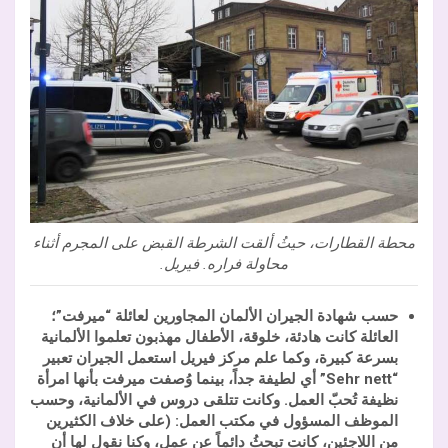
محطة القطارات، حيثُ ألقت الشرطة القبض على المجرم أثناء
محاولة فراره. فيريل.
حسب شهادة الجيران الألمان المجاورين لعائلة “ميرفت”؛
العائلة كانت هادئة، خلوقة، الأطفال مهذبون تعلموا الألمانية
بسرعة كبيرة، وكما علم مركز فيريل استعمل الجيران تعبير
“
Sehr nett
” أي لطيفة جداً، بينما وُصفت ميرفت بأنها امرأة
نظيفة تُحبّ العمل. وكانت تتلقى دروس في الألمانية، وحسب
الموظف المسؤول في مكتب العمل: (على خلاف الكثيرين
من اللاجئين، كانت تبحثُ دائماً عن عمل، وكنا نقول لها أن