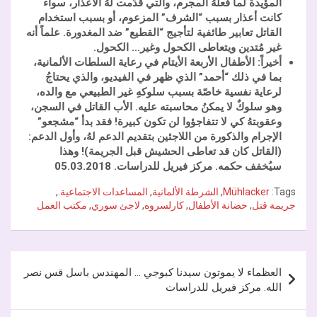
المؤيدة لما فعلهُ المجرم، والتي قدّمت لهُ الأعذار، سواء
كانت أعذار بسبب “الشرف” المزعوم، أو بسبب استخدام
القاتل تعابير طائفية لتأجيج “القطيع” ضد المغدورة. علماً أنه
غير مُتدين ويتعاطى الكحول وغير… الكحول.
أخيراً: الأطفال الأربعة الأيتام في رعاية السلطات الألمانية،
بما في ذلك “أحمد” الذي ظهر في الفيديو، والذي يحتاجُ
لرعاية نفسية خاصّة بسبب سلوكهِ غير الطبيعي مع والده،
وهو سلوكٌ لا يمكنُ محاسبته عليه. الأب القاتل في السجن،
وعقوبتهُ كي لا تتفاجؤوا لن تكون كبيرة! فقد بدأ “مشجعو”
الإجرام والذكورة من اللاجئين بتقديم الدعم لهُ، وأول الدعم:
(القاتل كان قد تعاطى الحشيش قبل الجريمة)! وهذا
سيُخفف حكمه. مركز فيريل للدراسات. 05.03.2018
Tags:
Mühlacker
,
الشرطة الألمانية
,
المساعدات الاجتماعية.
,
جريمة قتل
,
حضانة الأطفال
,
كارلسروه
,
لاجئ سوري
,
مكتب العمل
تصفّح
العظماء لا يموتون سيدنا كبوجي … المهندس باسل قس نصر
المقالات
الله. مركز فيريل للدراسات