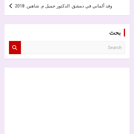
وفد ألماني في دمشق. الدكتور جميل م. شاهين. 2018
بحث
S
e
a
r
c
h