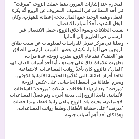
المحارم عند إشارات المرور، بينما عملت الزوجة “ميرفت”
في أحد المطاعم في التنظيف. المعروف عن الزوج أنّه يكرهُ
العمل، وهمه الوحيد جمع المال بحجة إعطائه للمُهرّب، وكان
البخل الشديد، أحدُ أسباب الانفصال.
بسبب الخلافات وسوء أخلاق الزوج، حصل الانفصال غير
الرسمي في الطريق إلى ألمانيا.
وصلنا في مركز فيريل للدراسات لمعلومات عن سبب طلاق
الزوجين في ألمانيا، نكشف بعضها: السبب الرئيسي للطلاق
هو “العنف”، فقد قام الزوج بضرب زوجته عدة مرات،
وظهرت علاماتُ ذلك على جسدها، أما أحد أسباب العنف فهو
“المال”، فالزوج كان يأخذُ رواتب المساعدات الاجتماعية
لكافة أفراد العائلة، التي تُقدّمها الحكومة الألمانية للاجئين،
ويحرم أطفالهُ من أبسط الحاجيات، على عكس الزوجة
“ميرفت”. بعد ازدياد الخلافات، اشتكت “ميرفت” للسلطات
الألمانية، فأبعدَ الزوج إلى مدينة أخرى، وتم فصلُ المساعدات
الاجتماعية، بحيث بات الزوج يتلقى راتبهُ فقط، بينما حصلت
“ميرفت” على حضانة الأطفال وطبعا رواتب المساعدات،
وهذا كان أحد أهم أسباب جنونهِ.