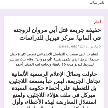
للدراسات
أخبار
حقيقة جريمة قتل أبي مروان لزوجته
في ألمانيا. مركز فيريل للدراسات
5 مارس، 2018
passau.edit
انتشرت على صفحات التواصل الاجتماعي قصص كثيرة حول
جريمة الرجل الذي سّمى نفسهُ “أبو مروان”، وقام ببث مباشر
لشريط فيديو مدته 16 دقيقة وبجانبه ابنه الصغير أحمد.
حاولت وسائلُ الإعلام الرسمية الألمانية
تجاهل الجريمة، ليس حباً بسمعة اللاجئين،
بل للتغطية على أخطاء حكومة السيدة
ميركل في ملف هؤلاء اللاجئين، ولمنع
استغلال المعارضة لهذه الأخطاء، وأول