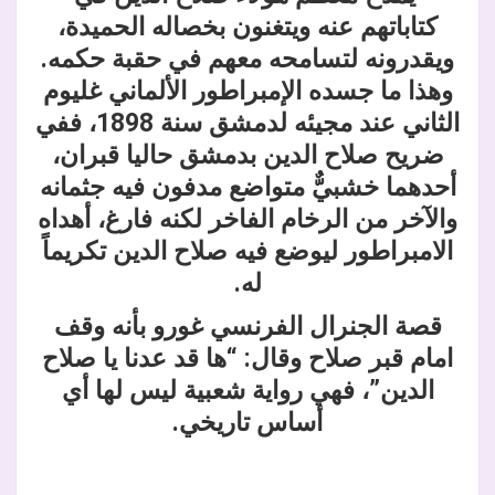
كتاباتهم عنه ويتغنون بخصاله الحميدة،
ويقدرونه لتسامحه معهم في حقبة حكمه.
وهذا ما جسده الإمبراطور الألماني غليوم
الثاني عند مجيئه لدمشق سنة 1898، ففي
ضريح صلاح الدين بدمشق حاليا قبران،
أحدهما خشبيٌّ متواضع مدفون فيه جثمانه
والآخر من الرخام الفاخر لكنه فارغ، أهداه
الامبراطور ليوضع فيه صلاح الدين تكريماً
له.
قصة الجنرال الفرنسي غورو بأنه وقف
امام قبر صلاح وقال: “ها قد عدنا يا صلاح
الدين”، فهي رواية شعبية ليس لها أي
أساس تاريخي
.