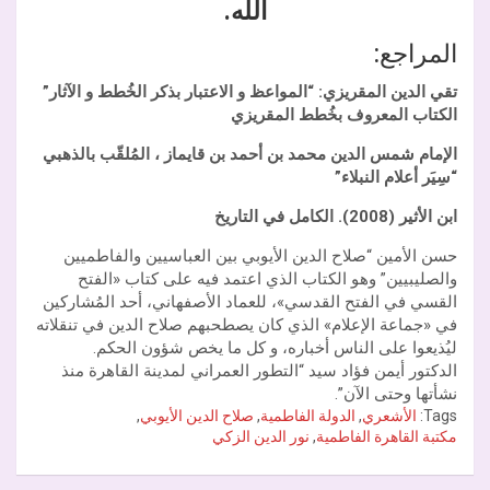
الله.
المراجع:
تقي الدين المقريزي: “المواعظ و الاعتبار بذكر الخُطط و الآثار”
الكتاب المعروف بخُطط المقريزي
الإمام شمس الدين محمد بن أحمد بن قايماز ، المُلقّب بالذهبي
“سِيَر أعلام النبلاء”
ابن الأثير (2008). الكامل في التاريخ
حسن الأمين “صلاح الدين الأيوبي بين العباسيين والفاطميين
والصليبيين” وهو الكتاب الذي اعتمد فيه على كتاب «الفتح
القسي في الفتح القدسي»، للعماد الأصفهاني، أحد المُشاركين
في «جماعة الإعلام» الذي كان يصطحبهم صلاح الدين في تنقلاته
ليُذيعوا على الناس أخباره، و كل ما يخص شؤون الحكم.
الدكتور أيمن فؤاد سيد “التطور العمراني لمدينة القاهرة منذ
نشأتها وحتى الآن”.
Tags:
الأشعري
,
الدولة الفاطمية
,
صلاح الدين الأيوبي
,
مكتبة القاهرة الفاطمية
,
نور الدين الزكي