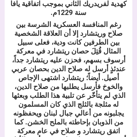
كهدية لفريدريك الثاني بموجب اتفاقية يافا
سنة 1229م.
رغم المنافسة العسكرية الشرسة بين
صلاح وريتشارد إلا أن العلاقة الشخصية
بين الطرفين كانت ودية،
فعلى سبيل
المثال قُتِلَ حصان ريتشارد في معركة
أرسوف بسهم،
فحزن عليه ريتشارد جداً،
عندئذٍ أرسل له صلاح الدين بحصان عربي
أصيل. أيضاً؛ ريتشارد اشتهى الإجاص
والخوخ فأرسل يطلبها من صلاح الدين،
الذي لم يتأخّر عن تلبية هذا الطلب وبعثها
له مثلجة بالثلج الذي كان المسلمون
يجلبونه من أعالي جبال لبنان ويحفظونه
من الذوبان بإحاطته بالملح الخشن. كما
اتفق ريتشارد و صلاح في عام معركة