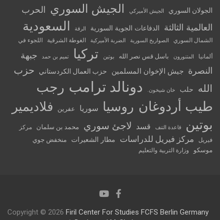
الجيش السوري
الحرب
الجولان السوري
الجيش الأميركي
السعودية
العالمية الثالثة
الدفاعات الجوية السورية
الرقة
الشمال السوري
الغوطة الشرقية
اللجوء في
الصواريخ السورية
الضربة الأميركية
تركيا
جبهة
باسل قس نصر الله
ألمانيا
المتنورون
بوتين
تميم بن حمد
حزب
النصرة
جيش الإخوان المسلمين
حزب العمال الكردستاني
دونالد ترامب
رجب
الله
حلب
خان شيخون.
طيب أردوغان
روسيا
فلاديمير
سوريا
عفرين
بوتين
لاجئ سوري
قسد
محمد بن سلمان
مركز
قاعدة التنف
مركز فيريل للدراسات
مطار الشعيرات
منخفض جوي
فيريل
موسكو
وزارة التربية والتعليم
Copyright © 2026
Firil Center For Studies FCFS Berlin Germany