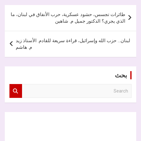
تصفّح
طائرات تجسس، حشود عسكرية، حرب الأنفاق في لبنان، ما
المقالات
الذي يجري؟ الدكتور جميل م. شاهين
لبنان… حزب الله وإسرائيل، قراءة سريعة للقادم. الأستاذ زيد
م. هاشم
بحث
S
e
a
r
c
h