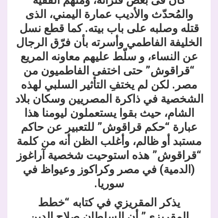
كان فى بعض فتراته، ومنهم الفقيه
والمُحدّث والأديب عمارة اليمني، الذى
قتله وصلبه على باب بيته. كما قطع نسل
الخليفة الفاطمي وأسرته بأن فرّق الرجال
عن النساء، و سلّط عليهم معاونه المريع
“قراقوش” حتى اختفى الفاطميون من
مصر. لكن لم يختفِ التأثير السلبي لهذه
الشخصية في ذاكرة المصريين وسكان بلاد
الشام، حيث بقوا يستعملون ليومنا هذا
عبارة “حكم قراقوش” للتعبير عن حاكم
مستبد أو ظالم، وأغلب الظن أنه من كلمة
“قراقوش” هذه استوحيت شخصية آراغوز
(الدمية) في مصر
وكراكوز وعيواظ في
سوريا.
يذكر المقريزي في كتابه “خطط
المقريزي” أن السلطان صلاح الدين