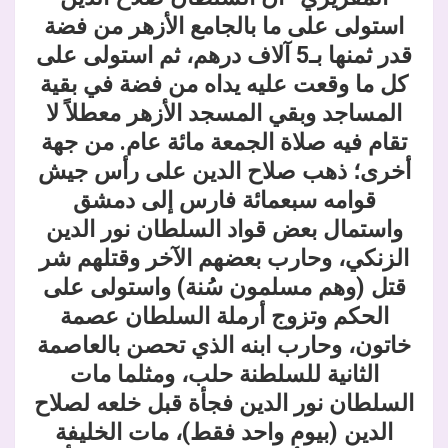
استولى على ما بالجامع الأزهر من فضة
قدر ثمنها بـ5 آلاف درهم، ثم استولى على
كل ما وقعت عليه يداه من فضة في بقية
المساجد وبقي المسجد الأزهر معطلاً لا
تقام فيه صلاة الجمعة مائة عام. من جهة
أخرى؛ ذهب صلاح الدين على رأس جيش
قوامه سبعمائة فارس إلى دمشق
واستمال بعض قواد السلطان نور الدين
الزنكي، وحارب بعضهم الآخر وقتلهم شر
قتل (وهم مسلمون سُنة) واستولى على
الحكم وتزوج أرملة السلطان عصمة
خاتون، وحارب ابنه الذي تحصن بالعاصمة
الثانية للسلطنة حلب، ومثلما مات
السلطان نور الدين فجأة قبل خلعه لصلاح
الدين (بيوم واحد فقط)، مات الخليفة