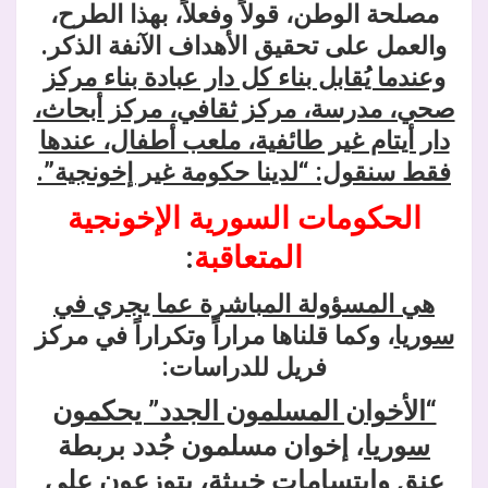
مصلحة الوطن، قولاً وفعلاً، بهذا الطرح،
والعمل على تحقيق الأهداف الآنفة الذكر.
وعندما يُقابل بناء كل دار عبادة بناء مركز
صحي، مدرسة، مركز ثقافي، مركز أبحاث،
دار أيتام غير طائفية، ملعب أطفال، عندها
فقط سنقول: “لدينا حكومة غير إخونجية”.
الحكومات السورية الإخونجية
المتعاقبة
:
هي المسؤولة المباشرة عما يجري في
سوريا
، وكما قلناها مراراً وتكراراً في مركز
فريل للدراسات:
“الأخوان المسلمون الجدد” يحكمون
سوريا
، إخوان مسلمون جُدد بربطة
عنق وابتسامات خبيثة، يتوزعون على