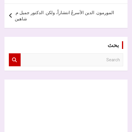
المورمون. الدين الأسرعُ انتشاراً، ولكن. الدكتور جميل م.
شاهين
بحث
S
e
a
r
c
h