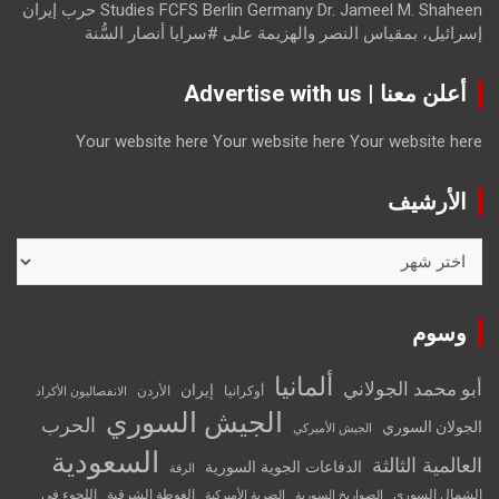
Studies FCFS Berlin Germany Dr. Jameel M. Shaheen حرب إيران
إسرائيل، بمقياس النصر والهزيمة
على
#سرايا أنصار السُّنة
أعلن معنا | Advertise with us
Your website here
Your website here
Your website here
الأرشيف
الأرشيف
وسوم
ألمانيا
أبو محمد الجولاني
إيران
أوكرانيا
الأردن
الانفصاليون الأكراد
الجيش السوري
الحرب
الجولان السوري
الجيش الأميركي
السعودية
العالمية الثالثة
الدفاعات الجوية السورية
الرقة
الشمال السوري
الغوطة الشرقية
اللجوء في
الصواريخ السورية
الضربة الأميركية