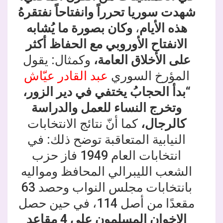
شهدت سوريا تحرراً وانفتاحاً نفتقرهُ
هذه الأيام
،
وكان بصورة ما يُشابه
الانفتاح الأوروبي مع الحفاظ أكثر
على الأخلاق العامة،
وكمثال: يقول
المؤرخ السوري
عبد القادر عيّاش
“بدأ الحجابُ يختفي في دير الزور،
وتخرج النساء للعمل والدراسة
كالرجال،
كما أنّ نتائج الانتخابات
النيابية المتعاقبة توضح ذلك: في
انتخابات العام 1949 فاز حزب
الشعب الليبرالي المحافظ ومواليه
بانتخابات مجلس النواب وحصد 63
مقعدًا من أصل 114، في حين حصل
الإخوان المسلمون على 4 مقاعد