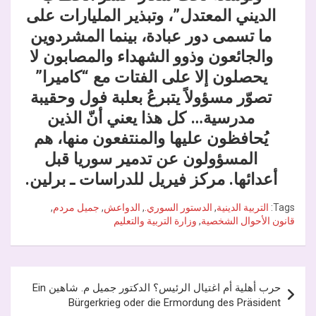
الديني المعتدل”، وتبذير المليارات على
ما تسمى دور عبادة، بينما المشردوين
والجائعون وذوو الشهداء والمصابون لا
يحصلون إلا على الفتات مع “كاميرا”
تصوّر مسؤولاً يتبرعُ بعلبة فول وحقيبة
مدرسية… كل هذا يعني أنّ الذين
يُحافظون عليها والمنتفعون منها، هم
المسؤولون عن تدمير سوريا قبل
أعدائها. مركز فيريل للدراسات ـ برلين.
Tags:
التربية الدينية
,
الدستور السوري.
,
الدواعش
,
جميل مردم
,
قانون الأحوال الشخصية
,
وزارة التربية والتعليم
تصفّح
حرب أهلية أم اغتيال الرئيس؟ الدكتور جميل م. شاهين Ein
المقالات
Bürgerkrieg oder die Ermordung des Präsident