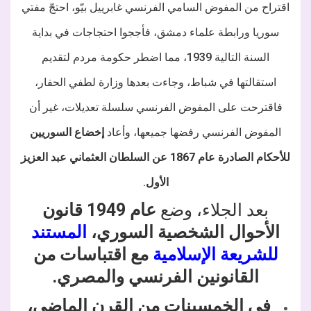
اقتراح من المفوض السامي الفرنسي غابرييل بيّو، احتجّ مفتي
سوريا ورابطة علماء دمشق، فأججوا احتجاجات في بداية
السنة التالية 1939، مما اضطر حكومة مردم لتقديم
استقالتها في شباط، وجاءت بعدها وزارة لطفي الحفار،
فاقترحت على المفوض الفرنسي سلسلة تعديلات، غير أن
المفوض الفرنسي رفضها جميعها، وأعاد
إخضاع السوريين
للأحكام الصادرة عام 1867 عن السلطان العثماني عبد العزيز
الأول
.
بعد الجلاء، وضع
عام 1949 قانون
الأحوال الشخصية السوري،
المستند
للشريعة الإسلامية
مع اقتباسات من
القانونين الفرنسي والمصري.
في الخمسينات من القرن الماضي،