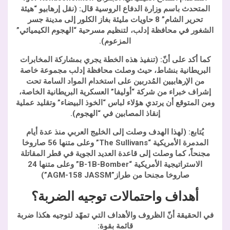
المتحدث باسم وزارة الدفاع الروسية قال: (نقل إرهابيو “هيئة
تحرير الشام” 8 حاويات مليئة بغاز الكلور إلى مدينة جسر
الشغور في محافظة إدلب، لتنظيم مسرحية “الهجوم الكيميائي”
المزعوم).
كما أكد على أنّ: (تنفيذ هذه الخطة يجري بمشاركة المخابرات
البريطانية بنشاط، حيث وصلت محافظة إدلب مجموعة خاصة
من الإرهابيين المُدربين على استخدام المواد السامة تحت
إشراف خبراء من شركة “أوليفا” العسكرية البريطانية الخاصة،
ومن المتوقع أن يرتدي هؤلاء لباس “الخوذ البيضاء” وتقليد عملية
إنقاذ المصابين في “الهجوم).
يُتابع: (لهذا الهدف وصلت إلى الخليج العربي منذ عدة أيام
المدمرة الأمريكية “The Sullivans” وعلى متنها 56 صاروخا
مجنحاً، كما وصلت إلى قاعدة العديد الجوية في قطر المقاتلة
الاستراتيجية الأمريكية “B-1B-Bomber” وعلى متنها 24
صاروخا مجنحا من طراز”AGM-158 JASSM”)
أهداف واحتمالات توجيه الضربة؟
في الحقيقة أنّ الظروف والأهداف التي تمهّد لتوجيه هكذا ضربة
قائمة بقوة: