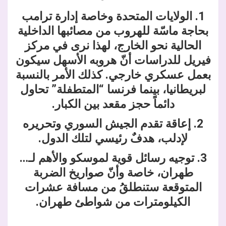
1. الولايات المتحدة وخاصة إدارة ترامب
بحاجة ماسّة للهروب من مصائبها الداخلية
الحالية نحو الخارج، لهذا نرى في مركز
فيريل للدراسات أنّ هروبه الأسهل سيكون
بعمل عسكري خارجي. كذلك الأمر بالنسبة
لبريطانيا، بينما فرنسا “المتطفلة” تحاول
دائماً حجز مقعد بين الكبار.
2. إعاقة تقدم الجيش السوري وتحريره
لإدلب، هدفٌ رئيسي لتلك الدول.
3. توجيه رسائل قوية لموسكو والأهم لـ…
طهران، خاصة وأنّ صواريخ الضربة
المتوقعة ستنطلقُ من مسافة عشرات
الكيلومترات من شواطئ طهران.