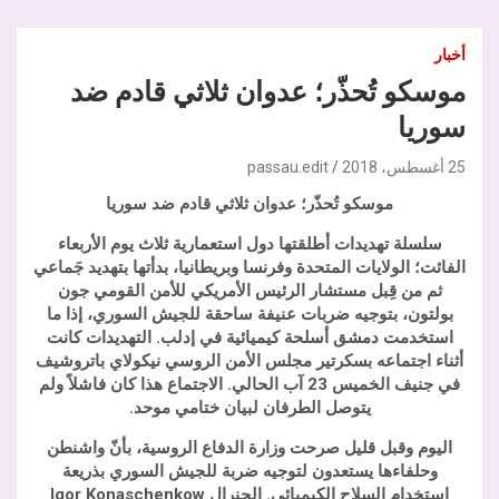
أخبار
موسكو تُحذّر؛ عدوان ثلاثي قادم ضد
سوريا
25 أغسطس، 2018
passau.edit
موسكو تُحذّر؛ عدوان ثلاثي قادم ضد سوريا
سلسلة تهديدات أطلقتها دول استعمارية ثلاث يوم الأربعاء
الفائت؛ الولايات المتحدة وفرنسا وبريطانيا، بدأتها بتهديد جَماعي
ثم من قِبل مستشار الرئيس الأمريكي للأمن القومي جون
بولتون، بتوجيه ضربات عنيفة ساحقة للجيش السوري، إذا ما
استخدمت دمشق أسلحة كيميائية في إدلب. التهديدات كانت
أثناء اجتماعه بسكرتير مجلس الأمن الروسي نيكولاي باتروشيف
في جنيف الخميس 23 آب الحالي. الاجتماع هذا كان فاشلاً ولم
يتوصل الطرفان لبيان ختامي موحد.
اليوم وقبل قليل صرحت وزارة الدفاع الروسية، بأنّ واشنطن
وحلفاءها يستعدون لتوجيه ضربة للجيش السوري بذريعة
استخدام السلاح الكيميائي. الجنرال Igor Konaschenkow