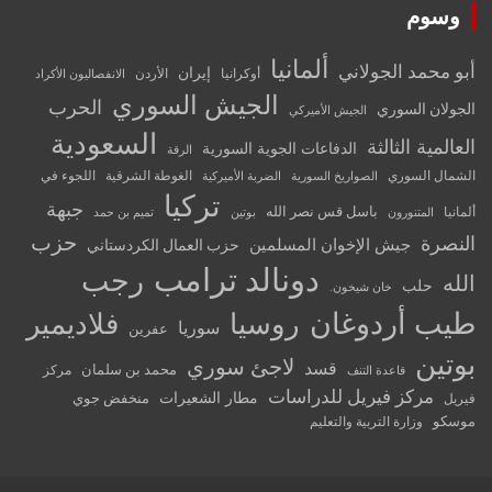
وسوم
ألمانيا
أبو محمد الجولاني
إيران
أوكرانيا
الأردن
الانفصاليون الأكراد
الجيش السوري
الحرب
الجولان السوري
الجيش الأميركي
السعودية
العالمية الثالثة
الدفاعات الجوية السورية
الرقة
الشمال السوري
الغوطة الشرقية
اللجوء في
الصواريخ السورية
الضربة الأميركية
تركيا
جبهة
باسل قس نصر الله
ألمانيا
المتنورون
بوتين
تميم بن حمد
حزب
النصرة
جيش الإخوان المسلمين
حزب العمال الكردستاني
دونالد ترامب
رجب
الله
حلب
خان شيخون.
طيب أردوغان
روسيا
فلاديمير
سوريا
عفرين
بوتين
لاجئ سوري
قسد
محمد بن سلمان
مركز
قاعدة التنف
مركز فيريل للدراسات
مطار الشعيرات
منخفض جوي
فيريل
موسكو
وزارة التربية والتعليم