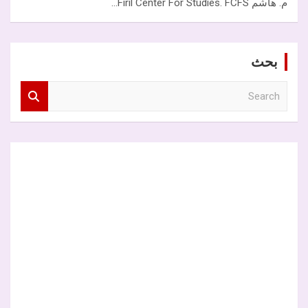
م. هاشم Firil Center For Studies. FCFS…
بحث
S
e
a
r
c
h