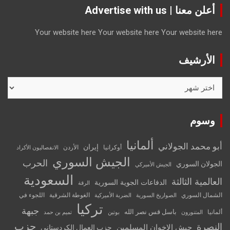
أعلن معنا | Advertise with us
Your website here
Your website here
Your website here
الأرشيف
الأرشيف
وسوم
ألمانيا
أبو محمد الجولاني
إيران
أوكرانيا
الأردن
الانفصاليون الأكراد
الجيش السوري
الحرب
الجولان السوري
الجيش الأميركي
السعودية
العالمية الثالثة
الدفاعات الجوية السورية
الرقة
الشمال السوري
الغوطة الشرقية
اللجوء في
الصواريخ السورية
الضربة الأميركية
تركيا
جبهة
باسل قس نصر الله
ألمانيا
المتنورون
بوتين
تميم بن حمد
حزب
النصرة
جيش الإخوان المسلمين
حزب العمال الكردستاني