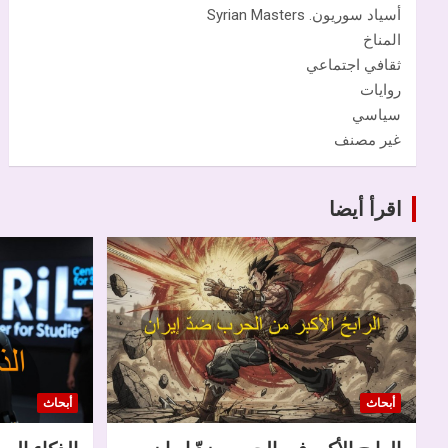
أسياد سوريون. Syrian Masters
المناخ
ثقافي اجتماعي
روايات
سياسي
غير مصنف
اقرأ أيضا
أبحاث
أبحاث