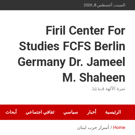
Ski
السبت, أغسطس 8, 2026
t
conten
Firil Center For
Studies FCFS Berlin
Germany Dr. Jameel
M. Shaheen
ثمرة الآلهة ܦܝܪܐܠ
الرئيسية
أخبار
سياسي
ثقافي اجتماعي
أبحاث
Home
أسرار حرب لبنان