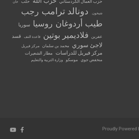
حزب الله
حزب العمال الكردستاني
حلب
خان
دونالد ترامب
رجب
شيخون.
طيب أردوغان
روسيا
سوريا
فلاديمير بوتين
قسد
عفرين
قاعدة التنف
لاجئ سوري
محمد بن سلمان
مركز فيريل
مركز فيريل للدراسات
مطار الشعيرات
منخفض جوي
موسكو
وزارة التربية والتعليم
Proudly Powered 