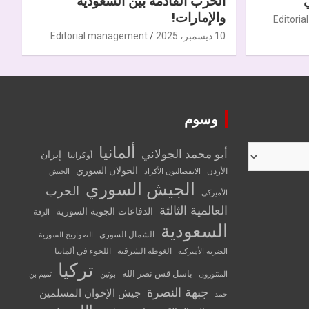
الحرب القادمة بين السعودية
والإمارات!
Editori
10 ديسمبر، 2025
Editorial management
وسوم
ألمانيا
أبو محمد الجولاني
إيران
أوكرانيا
الجولان السوري
الأردن
الانفصاليون الأكراد
الجيش
الجيش السوري
الحرب
الأميركي
العالمية الثالثة
الدفاعات الجوية السورية
الرقة
السعودية
الشمال السوري
الصواريخ السورية
الغوطة الشرقية
اللجوء في ألمانيا
الضربة الأميركية
تركيا
باسل قس نصر الله
المتنورون
بوتين
تميم بن
جبهة النصرة
جيش الإخوان المسلمين
حمد