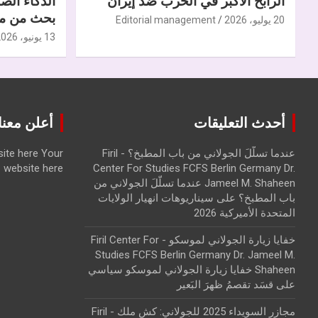
الرابح الأكبر في الحرب ضدّ إيران
الذكاء الص
بحث من مر
20 يوليو، 2026
Editorial management
13 يونيو، 2026
أحدث التعليقات
أعلن معنا | ise with us
عندما تسلّلَ الجولاني من باب المطبخ؟ - Firil
Your
ite here
website here
Center For Studies FCFS Berlin Germany Dr.
Jameel M. Shaheen عندما تسلّلَ الجولاني من
باب المطبخ؟
على
سيناريوهات انهيار الولايات
المتحدة الأميركية 2026
خفايا زيارة الجولاني لموسكو - Firil Center For
Studies FCFS Berlin Germany Dr. Jameel M.
Shaheen خفايا زيارة الجولاني لموسكو سياسي
على
قسَد تقصمُ ظهرَ البَعير
مجازر السويداء 2025 للجولاني: كش ملك - Firil