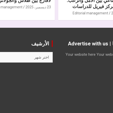
ناعي بين الأمل والرعب.
لافارج بين طلاس والجولاني
كز فيريل للدراسات
23 ديسمبر، 2025
al management
Editorial management
Advert
الأرشيف
الأرشيف
Your website here
Your webs