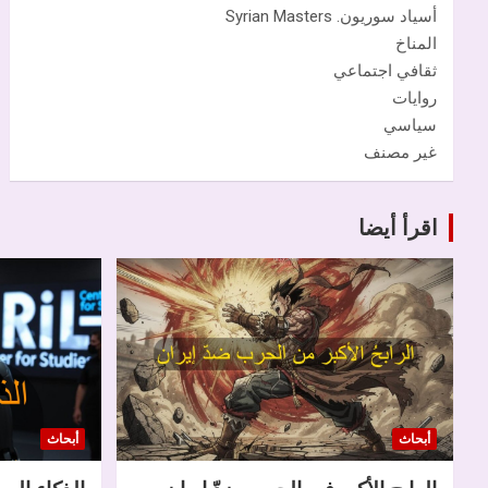
أسياد سوريون. Syrian Masters
المناخ
ثقافي اجتماعي
روايات
سياسي
غير مصنف
اقرأ أيضا
أبحاث
أبحاث