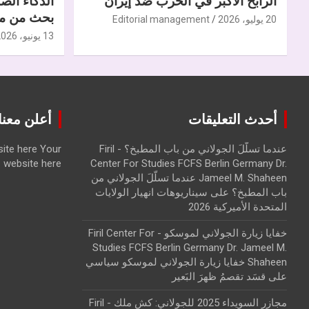
الرابح الأكبر في الحرب ضدّ إيران
الذكاء الص
بحث من مر
20 يوليو، 2026
Editorial management
13 يونيو، 2026
أحدث التعليقات
أعلن معنا | ise with us
عندما تسلّلَ الجولاني من باب المطبخ؟ - Firil
Your
ite here
website here
Center For Studies FCFS Berlin Germany Dr.
Jameel M. Shaheen عندما تسلّلَ الجولاني من
باب المطبخ؟
على
سيناريوهات انهيار الولايات
المتحدة الأميركية 2026
خفايا زيارة الجولاني لموسكو - Firil Center For
Studies FCFS Berlin Germany Dr. Jameel M.
Shaheen خفايا زيارة الجولاني لموسكو سياسي
على
قسَد تقصمُ ظهرَ البَعير
مجازر السويداء 2025 للجولاني: كش ملك - Firil