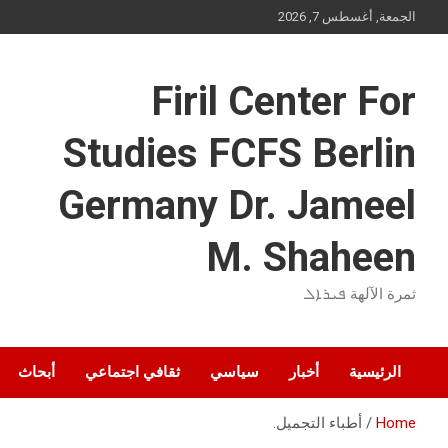
Ski
الجمعة, أغسطس 7, 2026
t
conten
Firil Center For
Studies FCFS Berlin
Germany Dr. Jameel
M. Shaheen
ثمرة الآلهة ܦܝܪܐܠ
الرئيسية
أخبار
سياسي
ثقافي اجتماعي
أبحاث
Home
أطباء التجميل.