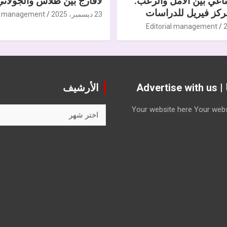
ناعي بين الأمل والرعب.
لافارج بين طلاس والجولاني
كز فيريل للدراسات
23 ديسمبر، 2025
al management
Editorial management
Advert
الأرشيف
الأرشيف
Your website here
Your webs