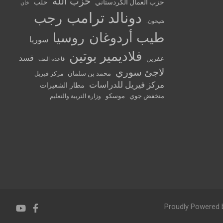
حزب الله
حزب العمال الكردستاني
حلب
خان
دونالد ترامب
رجب
شيخون.
طيب أردوغان
روسيا
سوريا
فلاديمير بوتين
قسد
عفرين
قاعدة التنف
لاجئ سوري
محمد بن سلمان
مركز فيريل
مركز فيريل للدراسات
مطار الشعيرات
منخفض جوي
موسكو
وزارة التربية والتعليم
Proudly Powered 