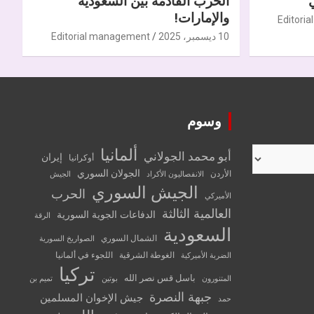
الحرب القادمة بين السعودية
والإمارات!
Editori
10 ديسمبر، 2025
Editorial management
وسوم
ألمانيا
أبو محمد الجولاني
إيران
أوكرانيا
الجولان السوري
الأردن
الانفصاليون الأكراد
الجيش
الجيش السوري
الحرب
الأميركي
العالمية الثالثة
الدفاعات الجوية السورية
الرقة
السعودية
الشمال السوري
الصواريخ السورية
الغوطة الشرقية
اللجوء في ألمانيا
الضربة الأميركية
تركيا
باسل قس نصر الله
المتنورون
بوتين
تميم بن
جبهة النصرة
جيش الإخوان المسلمين
حمد