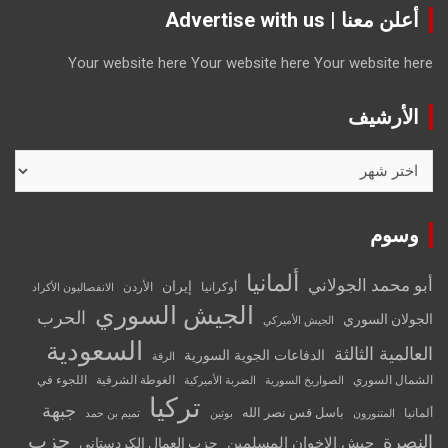
أعلن معنا | Advertise with us
Your website here
Your website here
Your website here
الأرشيف
الأرشيف
وسوم
ألمانيا
أبو محمد الجولاني
إيران
أوكرانيا
الأردن
الانفصاليون الأكراد
الجيش السوري
الحرب
الجولان السوري
الجيش الأميركي
السعودية
العالمية الثالثة
الدفاعات الجوية السورية
الرقة
الشمال السوري
الغوطة الشرقية
اللجوء في
الصواريخ السورية
الضربة الأميركية
تركيا
جبهة
باسل قس نصر الله
ألمانيا
المتنورون
بوتين
تميم بن حمد
حزب
النصرة
جيش الإخوان المسلمين
حزب العمال الكردستاني