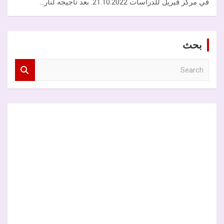
في مركز فيريل للدراسات 21.10.2022. بعد تأجيجه لنار…
بحث
S
e
a
r
c
h