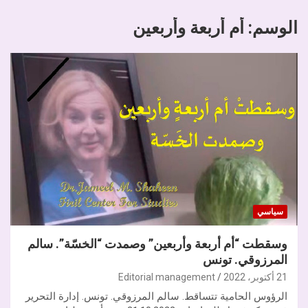
الوسم:
أم أربعة وأربعين
سياسي
وسقطت “أم أربعة وأربعين” وصمدت “الخسّة”. سالم
المرزوقي. تونس
21 أكتوبر، 2022
Editorial management
الرؤوس الحامية تتساقط. سالم المرزوقي. تونس. إدارة التحرير