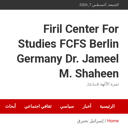
Ski
الجمعة, أغسطس 7, 2026
t
conten
Firil Center For
Studies FCFS Berlin
Germany Dr. Jameel
M. Shaheen
ثمرة الآلهة ܦܝܪܐܠ
الرئيسية
أخبار
سياسي
ثقافي اجتماعي
أبحاث
Home
إسرائيل تحترق