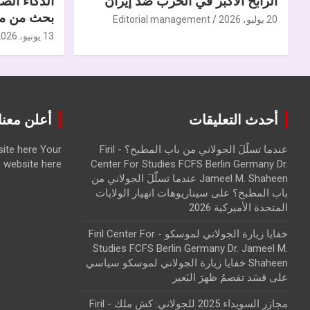
الرابح الأكبر في الحرب ضدّ إيران
الذكاء الص
بحث من مر
20 يوليو، 2026
Editorial management
13 يونيو، 2026
أحدث التعليقات
أعلن معنا | ise with us
عندما تسلّلَ الجولاني من باب المطبخ؟ - Firil
Your
ite here
website here
Center For Studies FCFS Berlin Germany Dr.
Jameel M. Shaheen عندما تسلّلَ الجولاني من
باب المطبخ؟
على
سيناريوهات انهيار الولايات
المتحدة الأميركية 2026
خفايا زيارة الجولاني لموسكو - Firil Center For
Studies FCFS Berlin Germany Dr. Jameel M.
Shaheen خفايا زيارة الجولاني لموسكو سياسي
على
قسَد تقصمُ ظهرَ البَعير
مجازر السويداء 2025 للجولاني: كش ملك - Firil