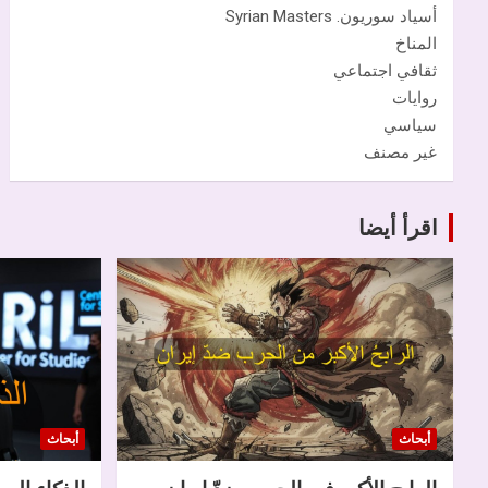
أسياد سوريون. Syrian Masters
المناخ
ثقافي اجتماعي
روايات
سياسي
غير مصنف
اقرأ أيضا
أبحاث
أبحاث