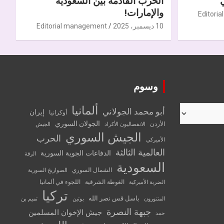
الحرب القادمة بين السعودية
والإمارات!
Editori
10 ديسمبر، 2025
Editorial management
وسوم
ألمانيا
أبو محمد الجولاني
إيران
أوكرانيا
الجولان السوري
الأردن
الانفصاليون الأكراد
الجيش
الجيش السوري
الحرب
الأميركي
العالمية الثالثة
الدفاعات الجوية السورية
الرقة
السعودية
الشمال السوري
الصواريخ السورية
الغوطة الشرقية
اللجوء في ألمانيا
الضربة الأميركية
تركيا
باسل قس نصر الله
المتنورون
بوتين
تميم بن
جبهة النصرة
جيش الإخوان المسلمين
حمد