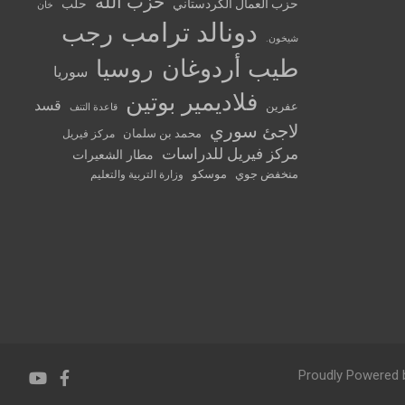
حزب الله
حزب العمال الكردستاني
حلب
خان
دونالد ترامب
رجب
شيخون.
طيب أردوغان
روسيا
سوريا
فلاديمير بوتين
قسد
عفرين
قاعدة التنف
لاجئ سوري
محمد بن سلمان
مركز فيريل
مركز فيريل للدراسات
مطار الشعيرات
منخفض جوي
موسكو
وزارة التربية والتعليم
Proudly Powered 