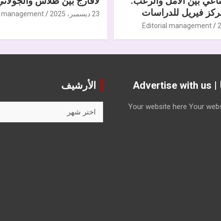
ناعي بين الأمل والرعب.
لافارج بين طلاس والجولاني
كز فيريل للدراسات
23 ديسمبر، 2025
al management
Editorial management
Advert
الأرشيف
الأرشيف
Your website here
Your webs