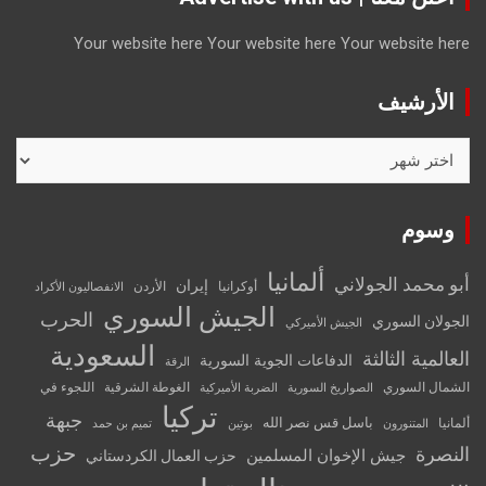
Your website here
Your website here
Your website here
الأرشيف
الأرشيف
وسوم
ألمانيا
أبو محمد الجولاني
إيران
أوكرانيا
الأردن
الانفصاليون الأكراد
الجيش السوري
الحرب
الجولان السوري
الجيش الأميركي
السعودية
العالمية الثالثة
الدفاعات الجوية السورية
الرقة
الشمال السوري
الغوطة الشرقية
اللجوء في
الصواريخ السورية
الضربة الأميركية
تركيا
جبهة
باسل قس نصر الله
ألمانيا
المتنورون
بوتين
تميم بن حمد
حزب
النصرة
جيش الإخوان المسلمين
حزب العمال الكردستاني