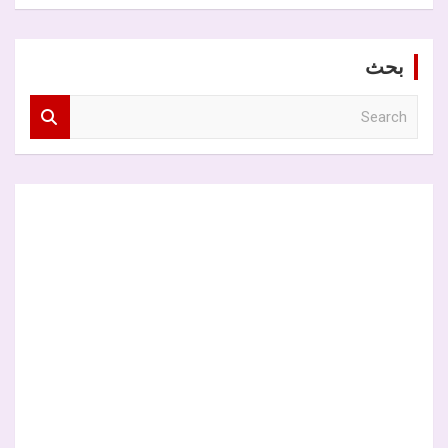
بحث
S
e
a
r
c
h