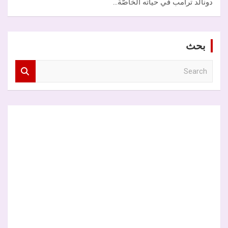
دونالد ترامب في حياته الخاصّة…
بحث
S
e
a
r
c
h