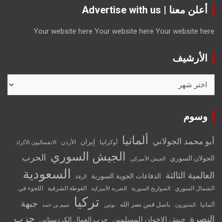
أعلن معنا | Advertise with us
Your website here
Your website here
Your website here
الأرشيف
الأرشيف
وسوم
ألمانيا
أبو محمد الجولاني
إيران
أوكرانيا
الأردن
الانفصاليون الأكراد
الجيش السوري
الحرب
الجولان السوري
الجيش الأميركي
السعودية
العالمية الثالثة
الدفاعات الجوية السورية
الرقة
الشمال السوري
الغوطة الشرقية
اللجوء في
الصواريخ السورية
الضربة الأميركية
تركيا
جبهة
باسل قس نصر الله
ألمانيا
المتنورون
بوتين
تميم بن حمد
حزب
النصرة
جيش الإخوان المسلمين
حزب العمال الكردستاني