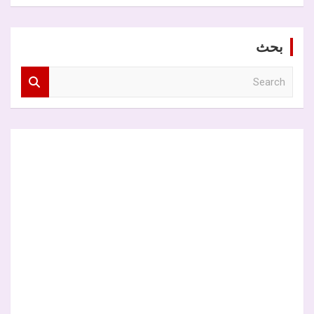
بحث
S
e
a
r
c
h