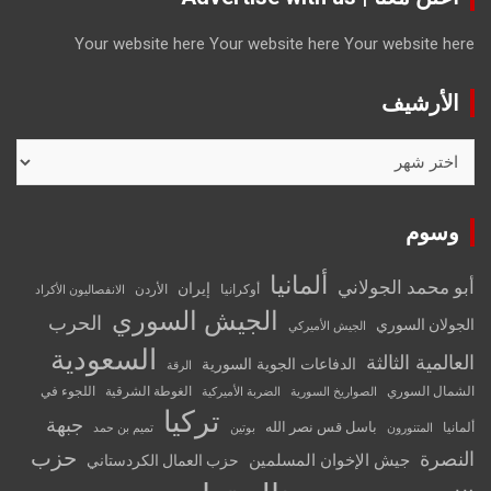
Your website here
Your website here
Your website here
الأرشيف
الأرشيف
وسوم
ألمانيا
أبو محمد الجولاني
إيران
أوكرانيا
الأردن
الانفصاليون الأكراد
الجيش السوري
الحرب
الجولان السوري
الجيش الأميركي
السعودية
العالمية الثالثة
الدفاعات الجوية السورية
الرقة
الشمال السوري
الغوطة الشرقية
اللجوء في
الصواريخ السورية
الضربة الأميركية
تركيا
جبهة
باسل قس نصر الله
ألمانيا
المتنورون
بوتين
تميم بن حمد
حزب
النصرة
جيش الإخوان المسلمين
حزب العمال الكردستاني