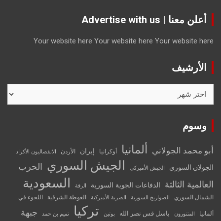
أعلن معنا | Advertise with us
Your website here
Your website here
Your website here
الأرشيف
الأرشيف
وسوم
ألمانيا
أبو محمد الجولاني
إيران
أوكرانيا
الأردن
الانفصاليون الأكراد
الجيش السوري
الحرب
الجولان السوري
الجيش الأميركي
السعودية
العالمية الثالثة
الدفاعات الجوية السورية
الرقة
الشمال السوري
الغوطة الشرقية
اللجوء في
الصواريخ السورية
الضربة الأميركية
تركيا
جبهة
باسل قس نصر الله
ألمانيا
المتنورون
بوتين
تميم بن حمد