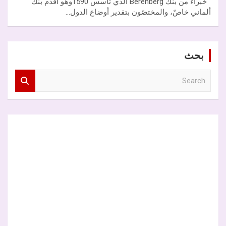
خبراء من بنك Berenberg الذي تأسس 1590وهو أقدم بنك
ألماني خاصّ، والمختصّون بتقدير أوضاع الدول…
بحث
S
e
a
r
c
h