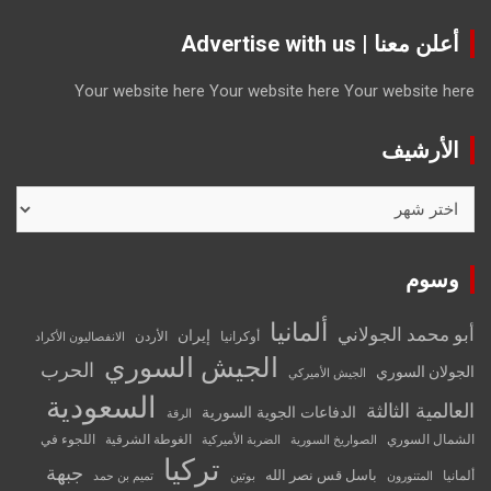
أعلن معنا | Advertise with us
Your website here
Your website here
Your website here
الأرشيف
الأرشيف
وسوم
ألمانيا
أبو محمد الجولاني
إيران
أوكرانيا
الأردن
الانفصاليون الأكراد
الجيش السوري
الحرب
الجولان السوري
الجيش الأميركي
السعودية
العالمية الثالثة
الدفاعات الجوية السورية
الرقة
الشمال السوري
الغوطة الشرقية
اللجوء في
الصواريخ السورية
الضربة الأميركية
تركيا
جبهة
باسل قس نصر الله
ألمانيا
المتنورون
بوتين
تميم بن حمد