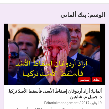
الوسم:
بنك ألماني
أبحاث
سياسي
ألمانيا: أراد أردوغان إسقاطَ الأسد، فأسقط الأسدُ تركيا.
د. جميل م. شاهين
19 يناير، 2017
Editorial management