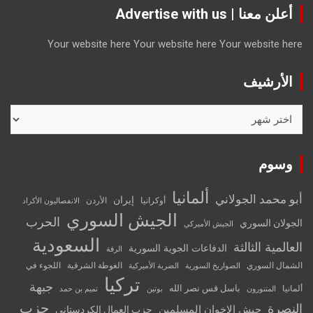
أعلن معنا | Advertise with us
Your website here
Your website here
Your website here
الأرشيف
الأرشيف
وسوم
ألمانيا
أبو محمد الجولاني
إيران
أوكرانيا
الأردن
الانفصاليون الأكراد
الجيش السوري
الحرب
الجولان السوري
الجيش الأميركي
السعودية
العالمية الثالثة
الدفاعات الجوية السورية
الرقة
الشمال السوري
الغوطة الشرقية
اللجوء في
الصواريخ السورية
الضربة الأميركية
تركيا
جبهة
باسل قس نصر الله
ألمانيا
المتنورون
بوتين
تميم بن حمد
حزب
النصرة
جيش الإخوان المسلمين
حزب العمال الكردستاني