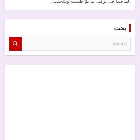
الماضية في تركيا، ثم تمّ طمسه وسُجّلت…
بحث
S
e
a
r
c
h