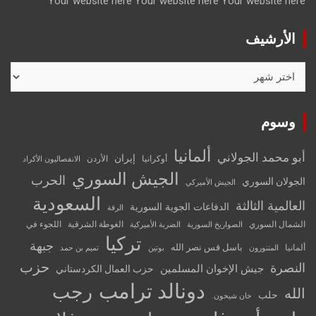
Your website here
Your website here
Your website here
الأرشيف
الأرشيف
وسوم
ألمانيا
أبو محمد الجولاني
إيران
أوكرانيا
الأردن
الانفصاليون الأكراد
الجيش السوري
الحرب
الجولان السوري
الجيش الأميركي
السعودية
العالمية الثالثة
الدفاعات الجوية السورية
الرقة
الشمال السوري
الغوطة الشرقية
اللجوء في
الصواريخ السورية
الضربة الأميركية
تركيا
جبهة
باسل قس نصر الله
ألمانيا
المتنورون
بوتين
تميم بن حمد
حزب
النصرة
جيش الإخوان المسلمين
حزب العمال الكردستاني
دونالد ترامب
رجب
الله
حلب
خان شيخون.