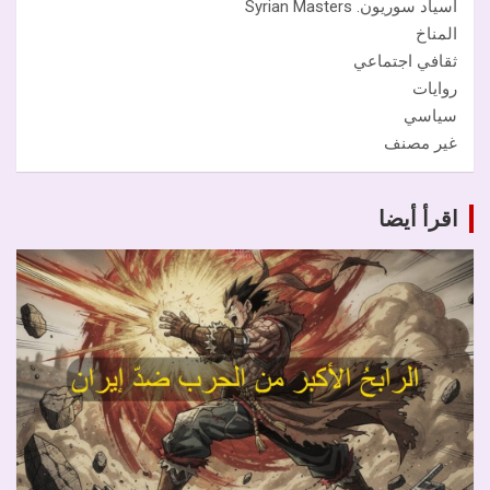
أسياد سوريون. Syrian Masters
المناخ
ثقافي اجتماعي
روايات
سياسي
غير مصنف
اقرأ أيضا