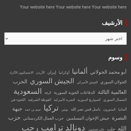
Your website here
Your website here
Your website here
الأرشيف
الأرشيف
وسوم
ألمانيا
أبو محمد الجولاني
إيران
أوكرانيا
الأردن
الانفصاليون الأكراد
الجيش السوري
الحرب
الجولان السوري
الجيش الأميركي
السعودية
العالمية الثالثة
الدفاعات الجوية السورية
الرقة
الشمال السوري
الغوطة الشرقية
اللجوء في
الصواريخ السورية
الضربة الأميركية
تركيا
جبهة
باسل قس نصر الله
ألمانيا
المتنورون
بوتين
تميم بن حمد
حزب
النصرة
جيش الإخوان المسلمين
حزب العمال الكردستاني
دونالد ترامب
رجب
الله
حلب
خان شيخون.