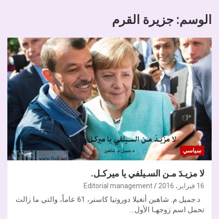
الوسم:
جزيرة القرم
سياسي
لا مزيـدَ مـن السـيلفي يا ميركـل.
16 فبراير، 2016
Editorial management
د.جميل م. شاهين أنغيلا دوروتيا كاسنر، 61 عاماً، والتي ما زالت
تحمل اسم زوجهـا الأول…