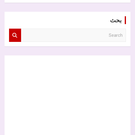
بحث
S
e
a
r
c
h