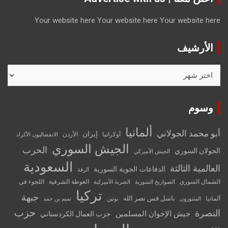
Your website here
Your website here
Your website here
الأرشيف
الأرشيف
وسوم
ألمانيا
أبو محمد الجولاني
إيران
أوكرانيا
الأردن
الانفصاليون الأكراد
الجيش السوري
الحرب
الجولان السوري
الجيش الأميركي
السعودية
العالمية الثالثة
الدفاعات الجوية السورية
الرقة
الشمال السوري
الغوطة الشرقية
اللجوء في
الصواريخ السورية
الضربة الأميركية
تركيا
جبهة
باسل قس نصر الله
ألمانيا
المتنورون
بوتين
تميم بن حمد
حزب
النصرة
جيش الإخوان المسلمين
حزب العمال الكردستاني