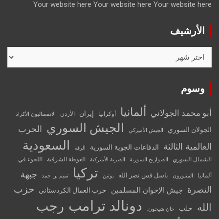
Your website here
Your website here
Your website here
الأرشيف
الأرشيف
وسوم
ألمانيا
أبو محمد الجولاني
إيران
أوكرانيا
الأردن
الانفصاليون الأكراد
الجيش السوري
الحرب
الجولان السوري
الجيش الأميركي
السعودية
العالمية الثالثة
الدفاعات الجوية السورية
الرقة
الشمال السوري
الغوطة الشرقية
اللجوء في
الصواريخ السورية
الضربة الأميركية
تركيا
جبهة
باسل قس نصر الله
ألمانيا
المتنورون
بوتين
تميم بن حمد
حزب
النصرة
جيش الإخوان المسلمين
حزب العمال الكردستاني
دونالد ترامب
رجب
الله
حلب
خان شيخون.