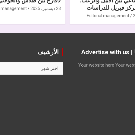
ناعي بين الأمل والرعب.
لافارج بين طلاس والجولاني
كز فيريل للدراسات
23 ديسمبر، 2025
al management
Editorial management
Advert
الأرشيف
الأرشيف
Your website here
Your webs