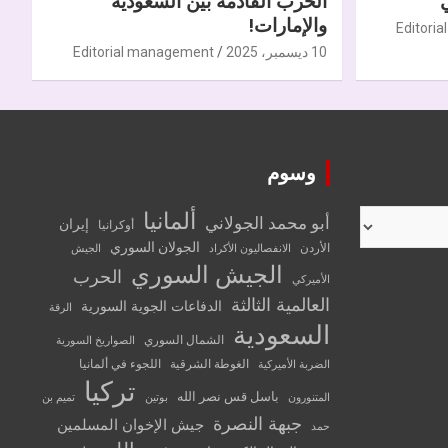
الحرب القادمة بين السعودية
والإمارات!
Editori
10 ديسمبر، 2025
Editorial management
وسوم
ألمانيا
أبو محمد الجولاني
إيران
أوكرانيا
الجولان السوري
الأردن
الانفصاليون الأكراد
الجيش
الجيش السوري
الحرب
الأميركي
العالمية الثالثة
الدفاعات الجوية السورية
الرقة
السعودية
الشمال السوري
الصواريخ السورية
الغوطة الشرقية
اللجوء في ألمانيا
الضربة الأميركية
تركيا
باسل قس نصر الله
المتنورون
بوتين
تميم بن
جبهة النصرة
جيش الإخوان المسلمين
حمد