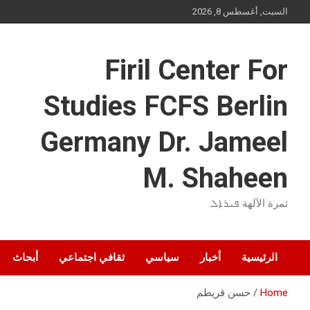
Ski
السبت, أغسطس 8, 2026
t
conten
Firil Center For
Studies FCFS Berlin
Germany Dr. Jameel
M. Shaheen
ثمرة الآلهة ܦܝܪܐܠ
الرئيسية
أخبار
سياسي
ثقافي اجتماعي
أبحاث
Home
حسن قريطم