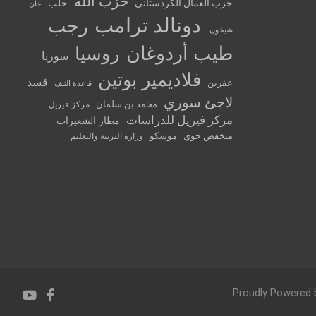
حزب الله
حزب العمال الكردستاني
حلب
خان
دونالد ترامب
رجب
شيخون.
طيب أردوغان
روسيا
سوريا
فلاديمير بوتين
قسد
عفرين
قاعدة التنف
لاجئ سوري
محمد بن سلمان
مركز فيريل
مركز فيريل للدراسات
مطار الشعيرات
منخفض جوي
موسكو
وزارة التربية والتعليم
Proudly Powered 