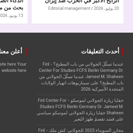
الرابح الأكبر في الحرب ضدّ إيران
الذكاء الص
بحث من مر
20 يوليو، 2026
Editorial management
13 يونيو، 2026
أحدث التعليقات
أعلن معنا | ise with us
عندما تسلّلَ الجولاني من باب المطبخ؟ - Firil
Your
ite here
website here
Center For Studies FCFS Berlin Germany Dr.
Jameel M. Shaheen عندما تسلّلَ الجولاني من
باب المطبخ؟
على
سيناريوهات انهيار الولايات
المتحدة الأميركية 2026
خفايا زيارة الجولاني لموسكو - Firil Center For
Studies FCFS Berlin Germany Dr. Jameel M.
Shaheen خفايا زيارة الجولاني لموسكو سياسي
على
قسَد تقصمُ ظهرَ البَعير
مجازر السويداء 2025 للجولاني: كش ملك - Firil