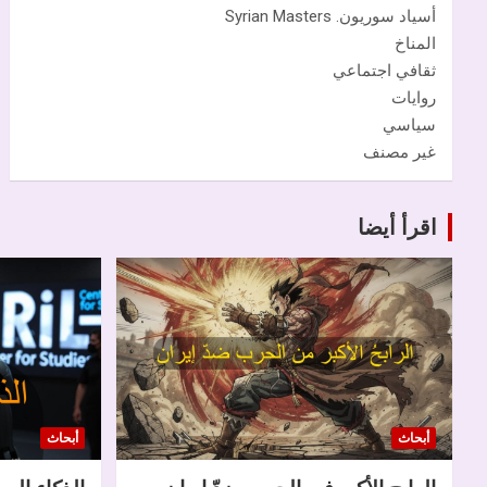
أسياد سوريون. Syrian Masters
المناخ
ثقافي اجتماعي
روايات
سياسي
غير مصنف
اقرأ أيضا
أبحاث
أبحاث