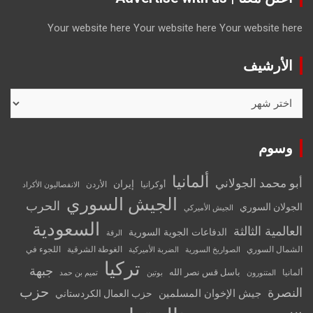
Your website here
Your website here
Your website here
الأرشيف
الأرشيف
وسوم
ألمانيا
أبو محمد الجولاني
إيران
أوكرانيا
الأردن
الانفصاليون الأكراد
الجيش السوري
الحرب
الجولان السوري
الجيش الأميركي
السعودية
العالمية الثالثة
الدفاعات الجوية السورية
الرقة
الشمال السوري
الغوطة الشرقية
اللجوء في
الصواريخ السورية
الضربة الأميركية
تركيا
جبهة
باسل قس نصر الله
ألمانيا
المتنورون
بوتين
تميم بن حمد
حزب
النصرة
جيش الإخوان المسلمين
حزب العمال الكردستاني