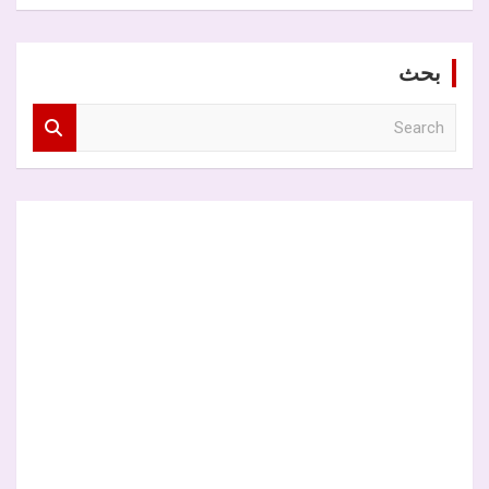
بحث
S
e
a
r
c
h