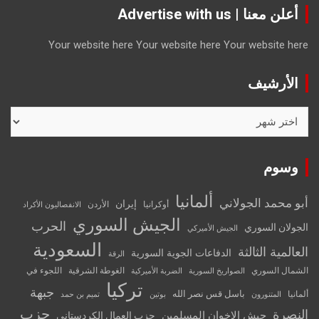
أعلن معنا | Advertise with us
Your website here
Your website here
Your website here
الأرشيف
الأرشيف
وسوم
ألمانيا
أبو محمد الجولاني
إيران
أوكرانيا
الأردن
الانفصاليون الأكراد
الجيش السوري
الحرب
الجولان السوري
الجيش الأميركي
السعودية
العالمية الثالثة
الدفاعات الجوية السورية
الرقة
الشمال السوري
الغوطة الشرقية
اللجوء في
الصواريخ السورية
الضربة الأميركية
تركيا
جبهة
باسل قس نصر الله
ألمانيا
المتنورون
بوتين
تميم بن حمد
حزب
النصرة
جيش الإخوان المسلمين
حزب العمال الكردستاني