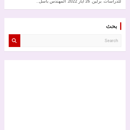
للدراسات. برلين. 26 أيار 2022. المهندس باسل…
بحث
S
e
a
r
c
h