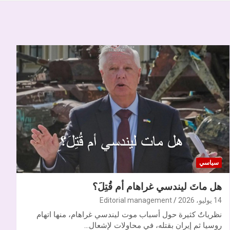
سياسي
هل ماتَ ليندسي غراهام أم قُتِلَ؟
14 يوليو، 2026
Editorial management
نظرياتٌ كثيرة حول أسباب موت ليندسي غراهام، منها اتهام
روسيا ثم إيران بقتله، في محاولات لإشعال…