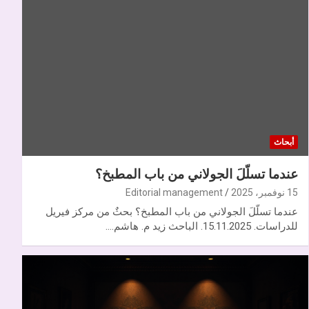
أبحاث
عندما تسلّلَ الجولاني من باب المطبخ؟
15 نوفمبر، 2025
Editorial management
عندما تسلّلَ الجولاني من باب المطبخ؟ بحثٌ من مركز فيريل
للدراسات. 15.11.2025. الباحث زيد م. هاشم.…