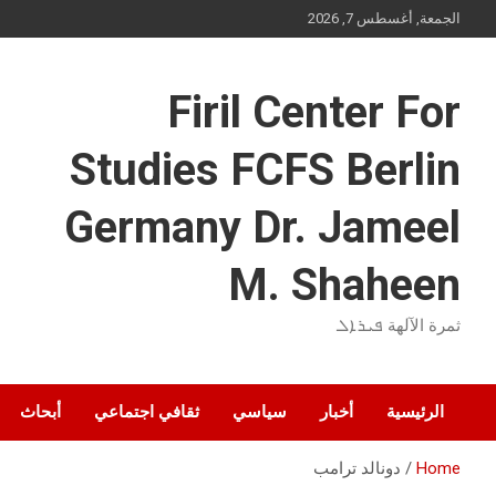
Ski
الجمعة, أغسطس 7, 2026
t
conten
Firil Center For
Studies FCFS Berlin
Germany Dr. Jameel
M. Shaheen
ثمرة الآلهة ܦܝܪܐܠ
الرئيسية
أخبار
سياسي
ثقافي اجتماعي
أبحاث
Home
دونالد ترامب