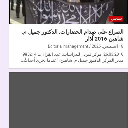
سياسي
الصراع على صِدام الحضارات. الدكتور جميل م.
شاهين 2016 آذار
18 أغسطس، 2025
Editorial management
26.03.2016. مركز فيريل للدراسات. عدد القراءات 985214
مدير المركز الدكتور جميل م. شاهين. “عندما تجري أحداثٌ…