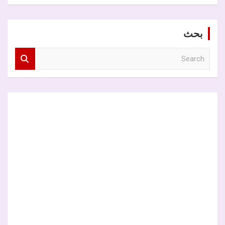
بحث
S
e
a
r
c
h