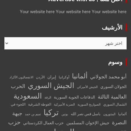
Your website here
Your website here
Your website here
الأرشيف
الأرشيف
وسوم
ألمانيا
أبو محمد الجولاني
إيران
أوكرانيا
الأردن
الانفصاليون الأكراد
الجيش السوري
الحرب
الجولان السوري
الجيش الأميركي
السعودية
العالمية الثالثة
الدفاعات الجوية السورية
الرقة
الشمال السوري
الغوطة الشرقية
اللجوء في
الصواريخ السورية
الضربة الأميركية
تركيا
جبهة
باسل قس نصر الله
ألمانيا
المتنورون
بوتين
تميم بن حمد
حزب
النصرة
جيش الإخوان المسلمين
حزب العمال الكردستاني