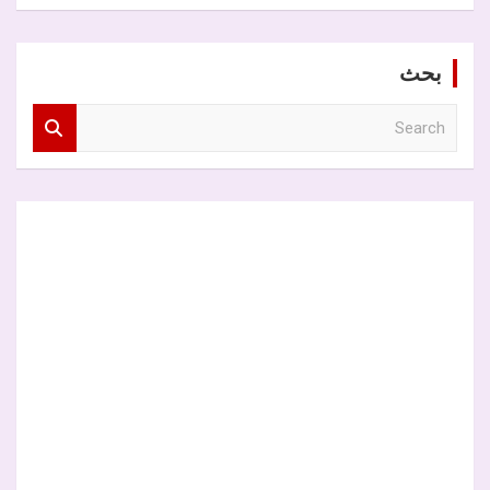
بحث
S
e
a
r
c
h