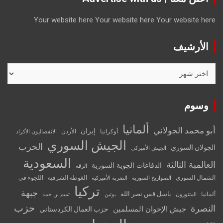
Your website here
Your website here
Your website here
الأرشيف
الأرشيف
وسوم
ألمانيا
أبو محمد الجولاني
إيران
أوكرانيا
الأردن
الانفصاليون الأكراد
الجيش السوري
الحرب
الجولان السوري
الجيش الأميركي
السعودية
العالمية الثالثة
الدفاعات الجوية السورية
الرقة
الشمال السوري
الغوطة الشرقية
اللجوء في
الصواريخ السورية
الضربة الأميركية
تركيا
جبهة
باسل قس نصر الله
ألمانيا
المتنورون
بوتين
تميم بن حمد
حزب
النصرة
جيش الإخوان المسلمين
حزب العمال الكردستاني