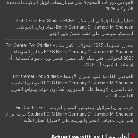
الجولاني من باب المطبخ؟
على
سيناريوهات انهيار الولايات المتحدة
الأميركية 2026
خفايا زيارة الجولاني لموسكو - Firil Center For Studies FCFS
Berlin Germany Dr. Jameel M. Shaheen خفايا زيارة الجولاني
لموسكو سياسي
على
قسَد تقصمُ ظهرَ البَعير
مجازر السويداء 2025 للجولاني: كش ملك - Firil Center For Studies
FCFS Berlin Germany Dr. Jameel M. Shaheen مجازر السويداء
2025 للجولاني: كش ملك
على
مصر؛ تفجير نووي، مواد كيميائية، أم
إسقاط الرئيس؟ آب 2025
الفوضى القادمة على الشرق الأوسط - Firil Center For Studies
FCFS Berlin Germany Dr. Jameel M. Shaheen الفوضى القادمة
على الشرق الأوسط
على
المتنورون يُحدّدون موعد ومواقع الحرب
العالمية الثالثة
حرب إيران إسرائيل، بمقياس النصر والهزيمة - Firil Center For
Studies FCFS Berlin Germany Dr. Jameel M. Shaheen حرب إيران
إسرائيل، بمقياس النصر والهزيمة
على
#سرايا أنصار السُّنة
أعلن معنا | Advertise with us