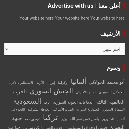
أعلن معنا | Advertise with us
Your website here
Your website here
Your website here
الأرشيف
الأرشيف
وسوم
ألمانيا
أبو محمد الجولاني
إيران
أوكرانيا
الأردن
الانفصاليون الأكراد
الجيش السوري
الحرب
الجولان السوري
الجيش الأميركي
السعودية
العالمية الثالثة
الدفاعات الجوية السورية
الرقة
الشمال السوري
الغوطة الشرقية
اللجوء في
الصواريخ السورية
الضربة الأميركية
تركيا
جبهة
باسل قس نصر الله
ألمانيا
المتنورون
بوتين
تميم بن حمد
حزب
النصرة
جيش الإخوان المسلمين
حزب العمال الكردستاني