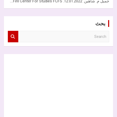
جميل م. شاهين. 12.01.2022. Firil Center For Studies FCFS.…
بحث
S
e
a
r
c
h