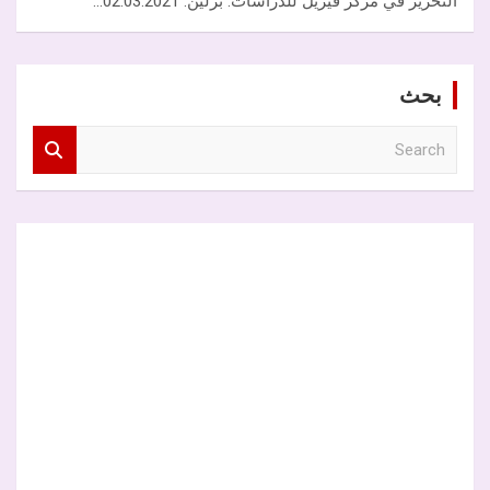
التحرير في مركز فيريل للدراسات. برلين. 02.03.2021…
بحث
S
e
a
r
c
h