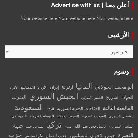
أعلن معنا | Advertise with us
Your website here
Your website here
Your website here
الأرشيف
الأرشيف
وسوم
ألمانيا
أبو محمد الجولاني
إيران
أوكرانيا
الأردن
الانفصاليون الأكراد
الجيش السوري
الحرب
الجولان السوري
الجيش الأميركي
السعودية
العالمية الثالثة
الدفاعات الجوية السورية
الرقة
الشمال السوري
الغوطة الشرقية
اللجوء في
الصواريخ السورية
الضربة الأميركية
تركيا
جبهة
باسل قس نصر الله
ألمانيا
المتنورون
بوتين
تميم بن حمد
حزب
النصرة
جيش الإخوان المسلمين
حزب العمال الكردستاني