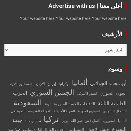
أعلن معنا | Advertise with us
Your website here
Your website here
Your website here
الأرشيف
الأرشيف
وسوم
ألمانيا
أبو محمد الجولاني
إيران
أوكرانيا
الأردن
الانفصاليون الأكراد
الجيش السوري
الحرب
الجولان السوري
الجيش الأميركي
السعودية
العالمية الثالثة
الدفاعات الجوية السورية
الرقة
الشمال السوري
الغوطة الشرقية
اللجوء في
الصواريخ السورية
الضربة الأميركية
تركيا
جبهة
باسل قس نصر الله
ألمانيا
المتنورون
بوتين
تميم بن حمد
حزب
النصرة
جيش الإخوان المسلمين
حزب العمال الكردستاني