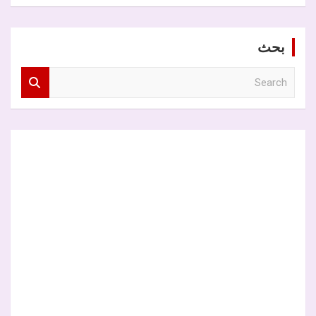
بحث
S
e
a
r
c
h