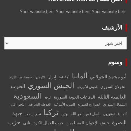
Your website here
Your website here
Your website here
الأرشيف
الأرشيف
وسوم
ألمانيا
أبو محمد الجولاني
إيران
أوكرانيا
الأردن
الانفصاليون الأكراد
الجيش السوري
الحرب
الجولان السوري
الجيش الأميركي
السعودية
العالمية الثالثة
الدفاعات الجوية السورية
الرقة
الشمال السوري
الغوطة الشرقية
اللجوء في
الصواريخ السورية
الضربة الأميركية
تركيا
جبهة
باسل قس نصر الله
ألمانيا
المتنورون
بوتين
تميم بن حمد
حزب
النصرة
جيش الإخوان المسلمين
حزب العمال الكردستاني