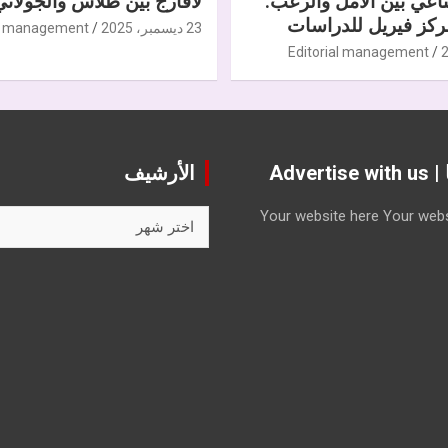
ناعي بين الأمل والرعب.
لافارج بين طلاس والجولاني
كز فيريل للدراسات
23 ديسمبر، 2025
al management
Editorial management
Advert
الأرشيف
الأرشيف
Your website here
Your webs