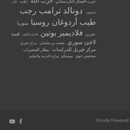
حزب الله
حزب العمال الكردستاني
حلب
خان
دونالد ترامب
رجب
شيخون.
طيب أردوغان
روسيا
سوريا
فلاديمير بوتين
قسد
عفرين
قاعدة التنف
لاجئ سوري
محمد بن سلمان
مركز فيريل
مركز فيريل للدراسات
مطار الشعيرات
منخفض جوي
موسكو
وزارة التربية والتعليم
Proudly Powered 