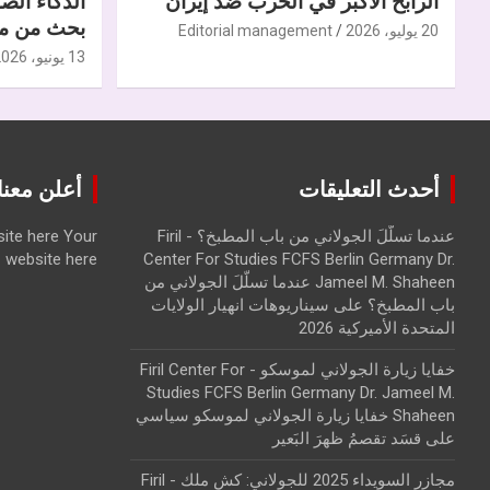
الرابح الأكبر في الحرب ضدّ إيران
الذكاء الص
بحث من مر
20 يوليو، 2026
Editorial management
13 يونيو، 2026
أحدث التعليقات
أعلن معنا | ise with us
عندما تسلّلَ الجولاني من باب المطبخ؟ - Firil
Your
ite here
website here
Center For Studies FCFS Berlin Germany Dr.
Jameel M. Shaheen عندما تسلّلَ الجولاني من
باب المطبخ؟
على
سيناريوهات انهيار الولايات
المتحدة الأميركية 2026
خفايا زيارة الجولاني لموسكو - Firil Center For
Studies FCFS Berlin Germany Dr. Jameel M.
Shaheen خفايا زيارة الجولاني لموسكو سياسي
على
قسَد تقصمُ ظهرَ البَعير
مجازر السويداء 2025 للجولاني: كش ملك - Firil