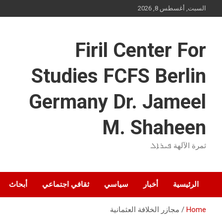
Ski
السبت, أغسطس 8, 2026
t
conten
Firil Center For
Studies FCFS Berlin
Germany Dr. Jameel
M. Shaheen
ثمرة الآلهة ܦܝܪܐܠ
الرئيسية
أخبار
سياسي
ثقافي اجتماعي
أبحاث
Home
مجازر الخلافة العثمانية