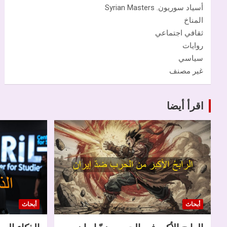
أسياد سوريون. Syrian Masters
المناخ
ثقافي اجتماعي
روايات
سياسي
غير مصنف
اقرأ أيضا
أبحاث
أبحاث