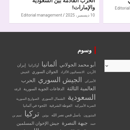
الحرب القادمة بين السعودية
والإمارات!
Editori
10 ديسمبر، 2025
Editorial management
وسوم
ألمانيا
أبو محمد الجولاني
إيران
أوكرانيا
الجولان السوري
الأردن
الانفصاليون الأكراد
الجيش
الجيش السوري
الحرب
الأميركي
العالمية الثالثة
الدفاعات الجوية السورية
الرقة
السعودية
الشمال السوري
الصواريخ السورية
الغوطة الشرقية
اللجوء في ألمانيا
الضربة الأميركية
تركيا
باسل قس نصر الله
المتنورون
بوتين
تميم بن
جبهة النصرة
جيش الإخوان المسلمين
حمد