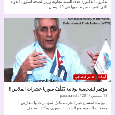
تذكرون الدكتورة هدى السيد معاونة وزير الصحة لشؤون الدواء،
التي أعفيت من منصبها في 10 نيسان…
أبحاث
ثقافي اجتماعي
مؤتمر لشخصية يونانية يُكلّفُ سوريا عشرات الملايين!!
11 سبتمبر، 2017
passau.edit
مع بدء انقشاع غبار الحرب، تكثرُ المؤتمرات والمعارض
ووقفات الصمود مع الشعب السوري، ويكثرُ الضيوف…