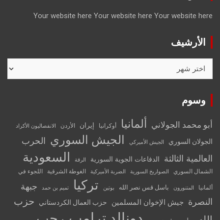
Your website here
Your website here
Your website here
الأرشيف
الأرشيف
وسوم
ألمانيا
أبو محمد الجولاني
إيران
أوكرانيا
الأردن
الانفصاليون الأكراد
الجيش السوري
الحرب
الجولان السوري
الجيش الأميركي
السعودية
العالمية الثالثة
الدفاعات الجوية السورية
الرقة
الشمال السوري
الغوطة الشرقية
اللجوء في
الصواريخ السورية
الضربة الأميركية
تركيا
جبهة
باسل قس نصر الله
ألمانيا
المتنورون
بوتين
تميم بن حمد
حزب
النصرة
جيش الإخوان المسلمين
حزب العمال الكردستاني
دونالد ترامب
رجب
الله