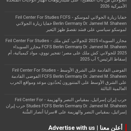
الجولاني من باب المطبخ؟
على
سيناريوهات انهيار الولايات المتحدة
الأميركية 2026
خفايا زيارة الجولاني لموسكو - Firil Center For Studies FCFS
Berlin Germany Dr. Jameel M. Shaheen خفايا زيارة الجولاني
لموسكو سياسي
على
قسَد تقصمُ ظهرَ البَعير
مجازر السويداء 2025 للجولاني: كش ملك - Firil Center For Studies
FCFS Berlin Germany Dr. Jameel M. Shaheen مجازر السويداء
2025 للجولاني: كش ملك
على
مصر؛ تفجير نووي، مواد كيميائية، أم
إسقاط الرئيس؟ آب 2025
الفوضى القادمة على الشرق الأوسط - Firil Center For Studies
FCFS Berlin Germany Dr. Jameel M. Shaheen الفوضى القادمة
على الشرق الأوسط
على
المتنورون يُحدّدون موعد ومواقع الحرب
العالمية الثالثة
حرب إيران إسرائيل، بمقياس النصر والهزيمة - Firil Center For
Studies FCFS Berlin Germany Dr. Jameel M. Shaheen حرب إيران
إسرائيل، بمقياس النصر والهزيمة
على
#سرايا أنصار السُّنة
أعلن معنا | Advertise with us