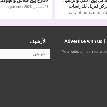
ناعي بين الأمل والرعب.
لافارج بين طلاس والجولاني
كز فيريل للدراسات
23 ديسمبر، 2025
al management
Editorial management
Advert
الأرشيف
الأرشيف
Your website here
Your webs