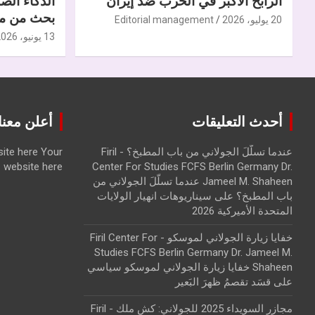
الرابح الأكبر في الحرب ضدّ إيران
الذكاء الص
بحث من مر
20 يوليو، 2026
Editorial management
13 يونيو، 2026
أحدث التعليقات
أعلن معنا | ise with us
عندما تسلّلَ الجولاني من باب المطبخ؟ - Firil
Your
ite here
website here
Center For Studies FCFS Berlin Germany Dr.
Jameel M. Shaheen عندما تسلّلَ الجولاني من
باب المطبخ؟
على
سيناريوهات انهيار الولايات
المتحدة الأميركية 2026
خفايا زيارة الجولاني لموسكو - Firil Center For
Studies FCFS Berlin Germany Dr. Jameel M.
Shaheen خفايا زيارة الجولاني لموسكو سياسي
على
قسَد تقصمُ ظهرَ البَعير
مجازر السويداء 2025 للجولاني: كش ملك - Firil