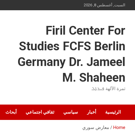
Ski
السبت, أغسطس 8, 2026
t
conten
Firil Center For
Studies FCFS Berlin
Germany Dr. Jameel
M. Shaheen
ثمرة الآلهة ܦܝܪܐܠ
الرئيسية
أخبار
سياسي
ثقافي اجتماعي
أبحاث
Home
معارض سوري