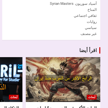
أسياد سوريون. Syrian Masters
المناخ
ثقافي اجتماعي
روايات
سياسي
غير مصنف
اقرأ أيضا
أبحاث
أبحاث