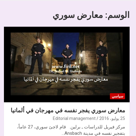
الوسم:
معارض سوري
سياسي
معارض سوري يفجر نفسه في مهرجان في ألمانيا
25 يوليو، 2016
Editorial management
مركز فيريل للدراسات ـ برلين. قام لاجئ سوري، 27 عاماً،
بتفجير نفسه في مدينة Ansbach…