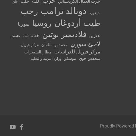
حزب الله
حزب العمال الكردستاني
حلب
خان
دونالد ترامب
رجب
شيخون.
طيب أردوغان
روسيا
سوريا
فلاديمير بوتين
قسد
عفرين
قاعدة التنف
لاجئ سوري
محمد بن سلمان
مركز فيريل
مركز فيريل للدراسات
مطار الشعيرات
منخفض جوي
موسكو
وزارة التربية والتعليم
Proudly Powered 