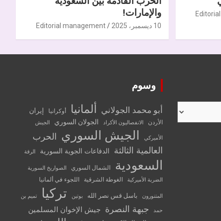
الحرب القادمة بين السعودية
والإمارات!
Editori
10 ديسمبر، 2025
Editorial management
وسوم
ألمانيا
أبو محمد الجولاني
إيران
أوكرانيا
الجولان السوري
الأردن
الانفصاليون الأكراد
الجيش
الجيش السوري
الحرب
الأميركي
العالمية الثالثة
الدفاعات الجوية السورية
الرقة
السعودية
الشمال السوري
الصواريخ السورية
الغوطة الشرقية
اللجوء في ألمانيا
الضربة الأميركية
تركيا
باسل قس نصر الله
المتنورون
بوتين
تميم بن
جبهة النصرة
جيش الإخوان المسلمين
حمد