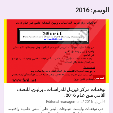
الوسم:
2016
سياسي
توقعـات مركز فيريـل للدراسـات ـ برليـن، للنصف
الثانـي مـن عـام 2016.
6 أبريل، 2016
Editorial management
هي توقعـات وليست تنبـوءات، تُبنى على أسس علميـة واقعيـة،