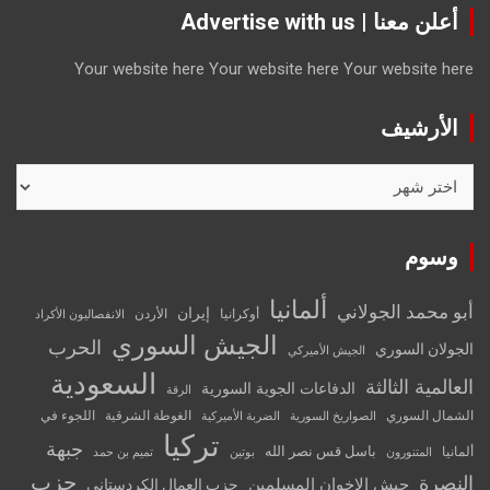
أعلن معنا | Advertise with us
Your website here
Your website here
Your website here
الأرشيف
الأرشيف
وسوم
ألمانيا
أبو محمد الجولاني
إيران
أوكرانيا
الأردن
الانفصاليون الأكراد
الجيش السوري
الحرب
الجولان السوري
الجيش الأميركي
السعودية
العالمية الثالثة
الدفاعات الجوية السورية
الرقة
الشمال السوري
الغوطة الشرقية
اللجوء في
الصواريخ السورية
الضربة الأميركية
تركيا
جبهة
باسل قس نصر الله
ألمانيا
المتنورون
بوتين
تميم بن حمد
حزب
النصرة
جيش الإخوان المسلمين
حزب العمال الكردستاني