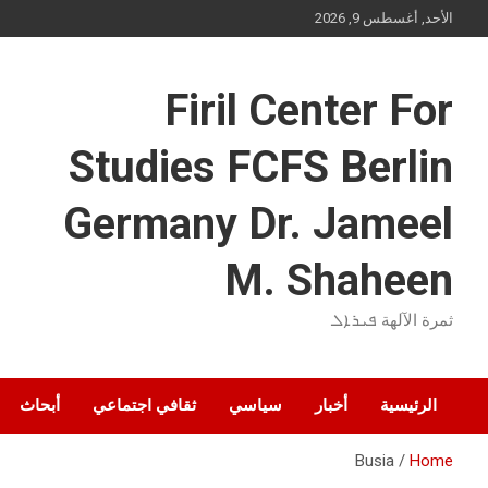
Ski
الأحد, أغسطس 9, 2026
t
conten
Firil Center For
Studies FCFS Berlin
Germany Dr. Jameel
M. Shaheen
ثمرة الآلهة ܦܝܪܐܠ
الرئيسية
أخبار
سياسي
ثقافي اجتماعي
أبحاث
Busia
Home