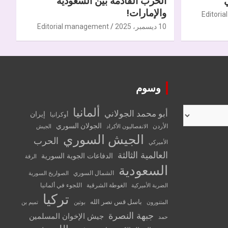
الحرب القادمة بين السعودية
والإمارات!
Editori
10 ديسمبر، 2025
Editorial management
وسوم
ألمانيا
أبو محمد الجولاني
إيران
أوكرانيا
الجولان السوري
الأردن
الانفصاليون الأكراد
الجيش
الجيش السوري
الحرب
الأميركي
العالمية الثالثة
الدفاعات الجوية السورية
الرقة
السعودية
الشمال السوري
الصواريخ السورية
الغوطة الشرقية
اللجوء في ألمانيا
الضربة الأميركية
تركيا
باسل قس نصر الله
المتنورون
بوتين
تميم بن
جبهة النصرة
جيش الإخوان المسلمين
حمد