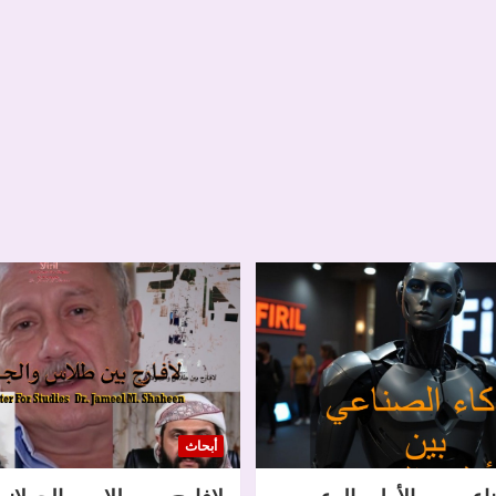
أبحاث