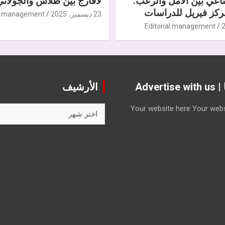
ناعي بين الأمل والرعب.
لافارج بين طلاس والجولاني
كز فيريل للدراسات
23 ديسمبر، 2025
al management
Editorial management
Advert
الأرشيف
الأرشيف
Your website here
Your webs