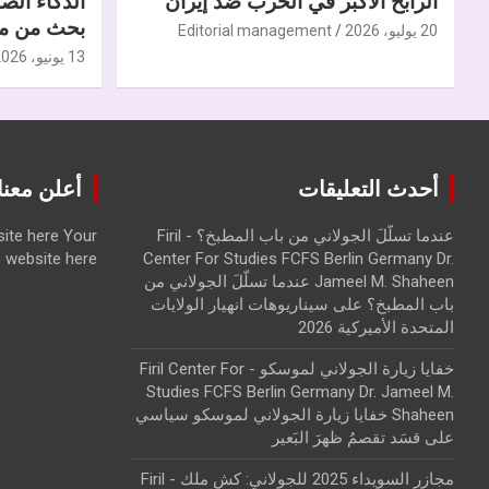
الرابح الأكبر في الحرب ضدّ إيران
الذكاء الص
بحث من مر
20 يوليو، 2026
Editorial management
13 يونيو، 2026
أحدث التعليقات
أعلن معنا | ise with us
عندما تسلّلَ الجولاني من باب المطبخ؟ - Firil
Your
ite here
website here
Center For Studies FCFS Berlin Germany Dr.
Jameel M. Shaheen عندما تسلّلَ الجولاني من
باب المطبخ؟
على
سيناريوهات انهيار الولايات
المتحدة الأميركية 2026
خفايا زيارة الجولاني لموسكو - Firil Center For
Studies FCFS Berlin Germany Dr. Jameel M.
Shaheen خفايا زيارة الجولاني لموسكو سياسي
على
قسَد تقصمُ ظهرَ البَعير
مجازر السويداء 2025 للجولاني: كش ملك - Firil