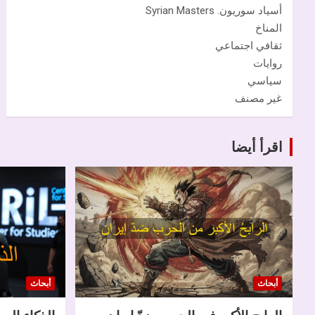
أسياد سوريون. Syrian Masters
المناخ
ثقافي اجتماعي
روايات
سياسي
غير مصنف
اقرأ أيضا
أبحاث
أبحاث