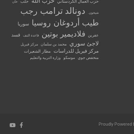
حزب الله
حزب العمال الكردستاني
حلب
خان
دونالد ترامب
رجب
شيخون.
طيب أردوغان
روسيا
سوريا
فلاديمير بوتين
قسد
عفرين
قاعدة التنف
لاجئ سوري
محمد بن سلمان
مركز فيريل
مركز فيريل للدراسات
مطار الشعيرات
منخفض جوي
موسكو
وزارة التربية والتعليم
Proudly Powered 