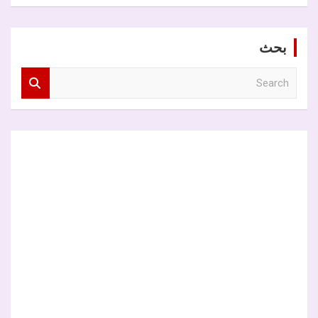
بحث
S
e
a
r
c
h