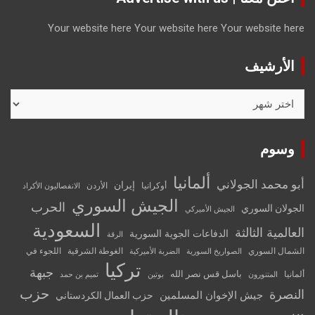
Your website here
Your website here
Your website here
الأرشيف
الأرشيف
وسوم
ألمانيا
أبو محمد الجولاني
إيران
أوكرانيا
الأردن
الانفصاليون الأكراد
الجيش السوري
الحرب
الجولان السوري
الجيش الأميركي
السعودية
العالمية الثالثة
الدفاعات الجوية السورية
الرقة
الشمال السوري
الغوطة الشرقية
اللجوء في
الصواريخ السورية
الضربة الأميركية
تركيا
جبهة
باسل قس نصر الله
ألمانيا
المتنورون
بوتين
تميم بن حمد
حزب
النصرة
جيش الإخوان المسلمين
حزب العمال الكردستاني