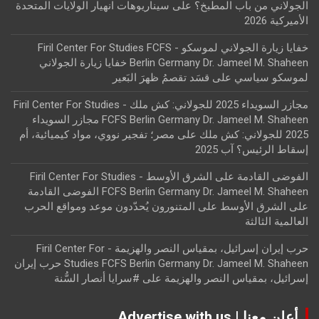
الجولاني من باب المطبخ؟
على
سيناريوهات انهيار الولايات المتحدة
الأميركية 2026
خفايا زيارة الجولاني لموسكو - Firil Center For Studies FCFS
Berlin Germany Dr. Jameel M. Shaheen خفايا زيارة الجولاني
لموسكو سياسي
على
قسَد تقصمُ ظهرَ البَعير
مجازر السويداء 2025 للجولاني: كش ملك - Firil Center For Studies
FCFS Berlin Germany Dr. Jameel M. Shaheen مجازر السويداء
2025 للجولاني: كش ملك
على
مصر؛ تفجير نووي، مواد كيميائية، أم
إسقاط الرئيس؟ آب 2025
الفوضى القادمة على الشرق الأوسط - Firil Center For Studies
FCFS Berlin Germany Dr. Jameel M. Shaheen الفوضى القادمة
على الشرق الأوسط
على
المتنورون يُحدّدون موعد ومواقع الحرب
العالمية الثالثة
حرب إيران إسرائيل، بمقياس النصر والهزيمة - Firil Center For
Studies FCFS Berlin Germany Dr. Jameel M. Shaheen حرب إيران
إسرائيل، بمقياس النصر والهزيمة
على
#سرايا أنصار السُّنة
أعلن معنا | Advertise with us