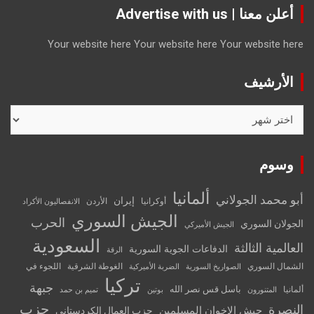
أعلن معنا | Advertise with us
Your website here
Your website here
Your website here
الأرشيف
الأرشيف
وسوم
ألمانيا
أبو محمد الجولاني
إيران
أوكرانيا
الأردن
الانفصاليون الأكراد
الجيش السوري
الحرب
الجولان السوري
الجيش الأميركي
السعودية
العالمية الثالثة
الدفاعات الجوية السورية
الرقة
الشمال السوري
الغوطة الشرقية
اللجوء في
الصواريخ السورية
الضربة الأميركية
تركيا
جبهة
باسل قس نصر الله
ألمانيا
المتنورون
بوتين
تميم بن حمد
حزب
النصرة
جيش الإخوان المسلمين
حزب العمال الكردستاني