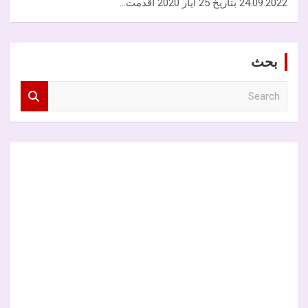
24.09.2022 بتاريخ 25 أيار 2020 أقدمت…
بحث
S
e
a
r
c
h