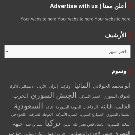
أعلن معنا | Advertise with us
Your website here
Your website here
Your website here
الأرشيف
الأرشيف
وسوم
ألمانيا
أبو محمد الجولاني
إيران
أوكرانيا
الأردن
الانفصاليون الأكراد
الجيش السوري
الحرب
الجولان السوري
الجيش الأميركي
السعودية
العالمية الثالثة
الدفاعات الجوية السورية
الرقة
الشمال السوري
الغوطة الشرقية
اللجوء في
الصواريخ السورية
الضربة الأميركية
تركيا
جبهة
باسل قس نصر الله
ألمانيا
المتنورون
بوتين
تميم بن حمد
حزب
النصرة
جيش الإخوان المسلمين
حزب العمال الكردستاني