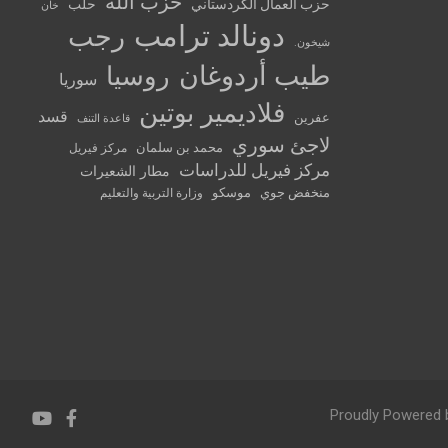
حزب الله
حزب العمال الكردستاني
حلب
خان
دونالد ترامب
رجب
شيخون.
طيب أردوغان
روسيا
سوريا
فلاديمير بوتين
قسد
عفرين
قاعدة التنف
لاجئ سوري
محمد بن سلمان
مركز فيريل
مركز فيريل للدراسات
مطار الشعيرات
منخفض جوي
موسكو
وزارة التربية والتعليم
Proudly Powered 