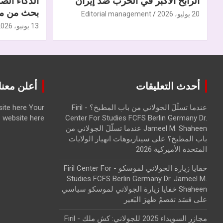
الرابح الأكبر في الحرب ضدّ إيران
الذكاء الص
بحث من مر
20 يوليو، 2026
Editorial management
13 يونيو، 2026
أحدث التعليقات
أعلن معنا | ise with us
عندما تسلّلَ الجولاني من باب المطبخ؟ - Firil
Your
ite here
website here
Center For Studies FCFS Berlin Germany Dr.
Jameel M. Shaheen عندما تسلّلَ الجولاني من
باب المطبخ؟
على
سيناريوهات انهيار الولايات
المتحدة الأميركية 2026
خفايا زيارة الجولاني لموسكو - Firil Center For
Studies FCFS Berlin Germany Dr. Jameel M.
Shaheen خفايا زيارة الجولاني لموسكو سياسي
على
قسَد تقصمُ ظهرَ البَعير
مجازر السويداء 2025 للجولاني: كش ملك - Firil