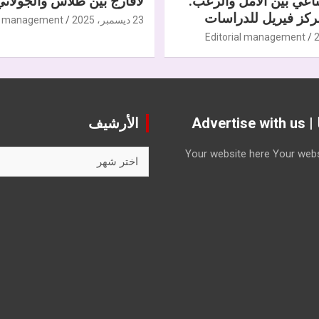
ناعي بين الأمل والرعب.
لافارج بين طلاس والجولاني
كز فيريل للدراسات
23 ديسمبر، 2025
al management
Editorial management
Advert
الأرشيف
الأرشيف
Your website here
Your webs