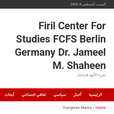
Ski
السبت, أغسطس 8, 2026
t
conten
Firil Center For
Studies FCFS Berlin
Germany Dr. Jameel
M. Shaheen
ثمرة الآلهة ܦܝܪܐܠ
الرئيسية
أخبار
سياسي
ثقافي اجتماعي
أبحاث
Evergreen Marine
Home