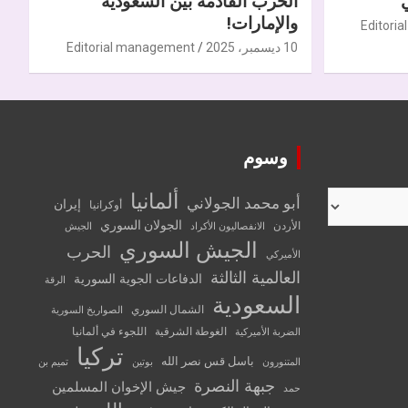
الحرب القادمة بين السعودية
والإمارات!
Editori
10 ديسمبر، 2025
Editorial management
وسوم
ألمانيا
أبو محمد الجولاني
إيران
أوكرانيا
الجولان السوري
الأردن
الانفصاليون الأكراد
الجيش
الجيش السوري
الحرب
الأميركي
العالمية الثالثة
الدفاعات الجوية السورية
الرقة
السعودية
الشمال السوري
الصواريخ السورية
الغوطة الشرقية
اللجوء في ألمانيا
الضربة الأميركية
تركيا
باسل قس نصر الله
المتنورون
بوتين
تميم بن
جبهة النصرة
جيش الإخوان المسلمين
حمد