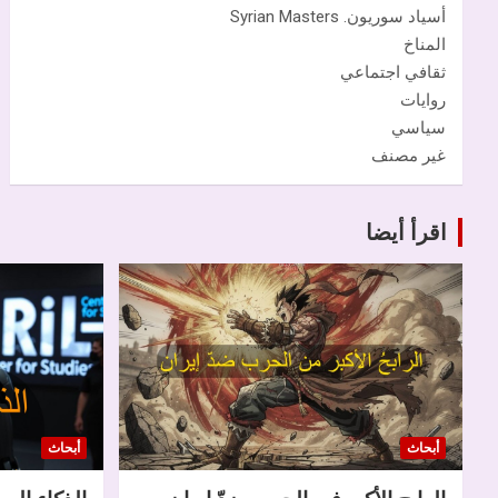
أسياد سوريون. Syrian Masters
المناخ
ثقافي اجتماعي
روايات
سياسي
غير مصنف
اقرأ أيضا
أبحاث
أبحاث