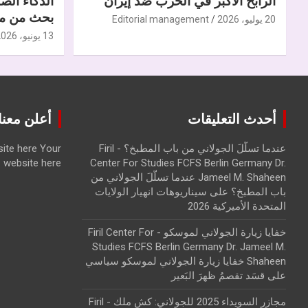
الرابح الأكبر في الحرب ضدّ إيران
الذكاء الص
بحث من مر
20 يوليو، 2026
Editorial management
13 يونيو، 2026
أحدث التعليقات
أعلن معنا | ise with us
عندما تسلّلَ الجولاني من باب المطبخ؟ - Firil
Your
ite here
website here
Center For Studies FCFS Berlin Germany Dr.
Jameel M. Shaheen عندما تسلّلَ الجولاني من
باب المطبخ؟
على
سيناريوهات انهيار الولايات
المتحدة الأميركية 2026
خفايا زيارة الجولاني لموسكو - Firil Center For
Studies FCFS Berlin Germany Dr. Jameel M.
Shaheen خفايا زيارة الجولاني لموسكو سياسي
على
قسَد تقصمُ ظهرَ البَعير
مجازر السويداء 2025 للجولاني: كش ملك - Firil