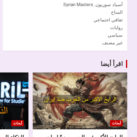
أسياد سوريون. Syrian Masters
المناخ
ثقافي اجتماعي
روايات
سياسي
غير مصنف
اقرأ أيضا
أبحاث
أبحاث