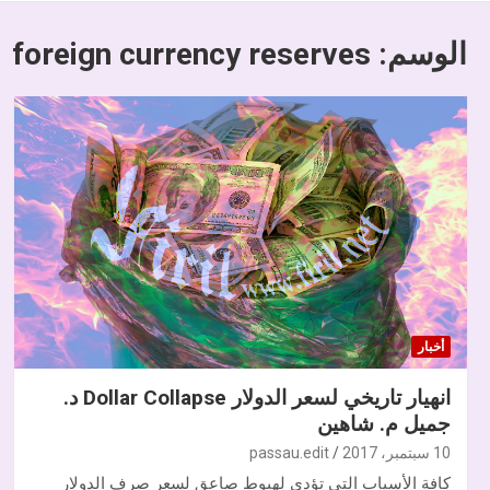
الوسم:
foreign currency reserves
أخبار
انهيار تاريخي لسعر الدولار Dollar Collapse د.
جميل م. شاهين
10 سبتمبر، 2017
passau.edit
كافة الأسباب التي تؤدي لهبوط صاعق لسعر صرف الدولار