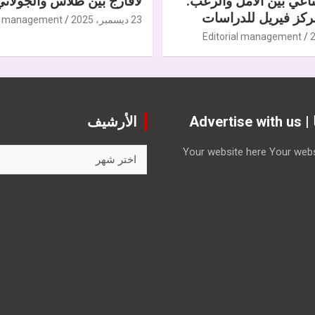
ناعي بين الأمل والرعب.
لافارج بين طلاس والجولاني
كز فيريل للدراسات
23 ديسمبر، 2025
al management
Editorial management
Advert
الأرشيف
الأرشيف
Your website here
Your webs