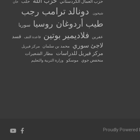
حزب الله
حزب العمال الكردستاني
حلب
خان
دونالد ترامب
رجب
شيخون.
طيب أردوغان
روسيا
سوريا
فلاديمير بوتين
قسد
عفرين
قاعدة التنف
لاجئ سوري
محمد بن سلمان
مركز فيريل
مركز فيريل للدراسات
مطار الشعيرات
منخفض جوي
موسكو
وزارة التربية والتعليم
Proudly Powered 