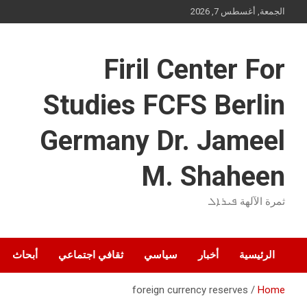
Ski
الجمعة, أغسطس 7, 2026
t
conten
Firil Center For
Studies FCFS Berlin
Germany Dr. Jameel
M. Shaheen
ثمرة الآلهة ܦܝܪܐܠ
الرئيسية
أخبار
سياسي
ثقافي اجتماعي
أبحاث
foreign currency reserves
Home