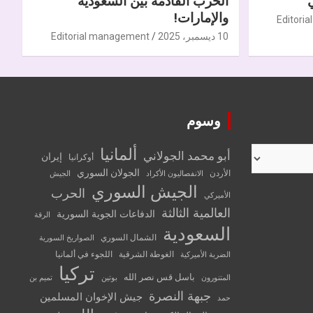
الحرب القادمة بين السعودية
والإمارات!
Editori
10 ديسمبر، 2025
Editorial management
وسوم
ألمانيا
أبو محمد الجولاني
إيران
أوكرانيا
الجولان السوري
الأردن
الانفصاليون الأكراد
الجيش
الجيش السوري
الحرب
الأميركي
العالمية الثالثة
الدفاعات الجوية السورية
الرقة
السعودية
الشمال السوري
الصواريخ السورية
الغوطة الشرقية
اللجوء في ألمانيا
الضربة الأميركية
تركيا
باسل قس نصر الله
المتنورون
بوتين
تميم بن
جبهة النصرة
جيش الإخوان المسلمين
حمد