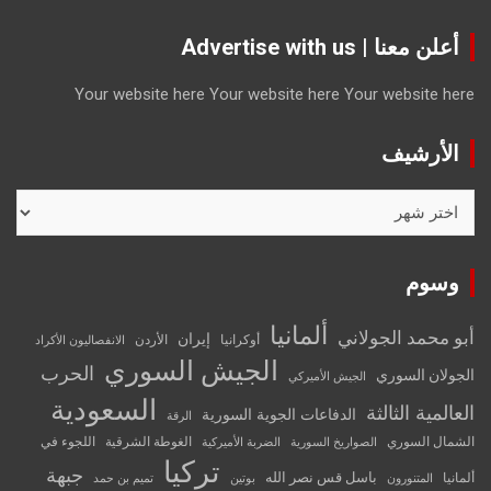
أعلن معنا | Advertise with us
Your website here
Your website here
Your website here
الأرشيف
الأرشيف
وسوم
ألمانيا
أبو محمد الجولاني
إيران
أوكرانيا
الأردن
الانفصاليون الأكراد
الجيش السوري
الحرب
الجولان السوري
الجيش الأميركي
السعودية
العالمية الثالثة
الدفاعات الجوية السورية
الرقة
الشمال السوري
الغوطة الشرقية
اللجوء في
الصواريخ السورية
الضربة الأميركية
تركيا
جبهة
باسل قس نصر الله
ألمانيا
المتنورون
بوتين
تميم بن حمد