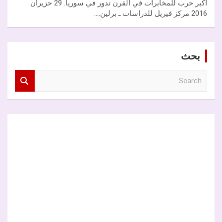
أكبر حرب للمخابرات في القرن تدور في سوريا. 29 حزيران
2016 مركز فيريل للدراسات ـ برلين.…
بحث
S
e
a
r
c
h